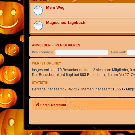
Mein Weg
Magisches Tagebuch
ANMELDEN
•
REGISTRIEREN
Benutzername:
Passwort:
WER IST ONLINE?
Insgesamt sind
79
Besucher online :: 2 sichtbare Mitglieder, 0
Der Besucherrekord liegt bei
883
Besuchern, die am Mo 27. Okt
STATISTIK
Beiträge insgesamt
234771
• Themen insgesamt
13553
• Mitg
Foren-Übersicht