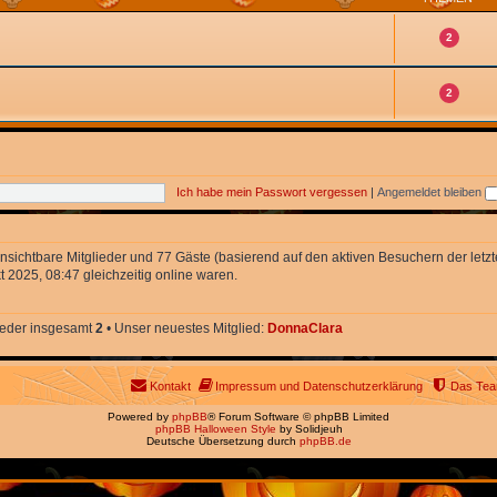
2
2
Ich habe mein Passwort vergessen
|
Angemeldet bleiben
 unsichtbare Mitglieder und 77 Gäste (basierend auf den aktiven Besuchern der letz
 2025, 08:47 gleichzeitig online waren.
lieder insgesamt
2
• Unser neuestes Mitglied:
DonnaClara
Kontakt
Impressum und Datenschutzerklärung
Das Te
Powered by
phpBB
® Forum Software © phpBB Limited
phpBB Halloween Style
by Solidjeuh
Deutsche Übersetzung durch
phpBB.de