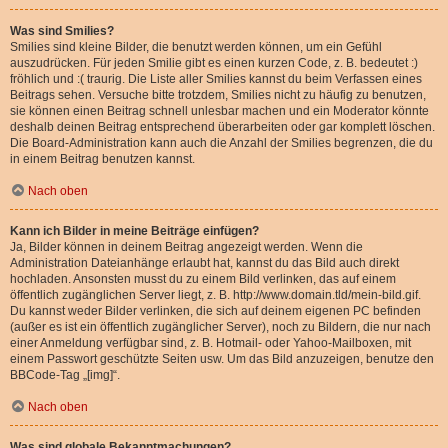
Was sind Smilies?
Smilies sind kleine Bilder, die benutzt werden können, um ein Gefühl
auszudrücken. Für jeden Smilie gibt es einen kurzen Code, z. B. bedeutet :)
fröhlich und :( traurig. Die Liste aller Smilies kannst du beim Verfassen eines
Beitrags sehen. Versuche bitte trotzdem, Smilies nicht zu häufig zu benutzen,
sie können einen Beitrag schnell unlesbar machen und ein Moderator könnte
deshalb deinen Beitrag entsprechend überarbeiten oder gar komplett löschen.
Die Board-Administration kann auch die Anzahl der Smilies begrenzen, die du
in einem Beitrag benutzen kannst.
Nach oben
Kann ich Bilder in meine Beiträge einfügen?
Ja, Bilder können in deinem Beitrag angezeigt werden. Wenn die
Administration Dateianhänge erlaubt hat, kannst du das Bild auch direkt
hochladen. Ansonsten musst du zu einem Bild verlinken, das auf einem
öffentlich zugänglichen Server liegt, z. B. http://www.domain.tld/mein-bild.gif.
Du kannst weder Bilder verlinken, die sich auf deinem eigenen PC befinden
(außer es ist ein öffentlich zugänglicher Server), noch zu Bildern, die nur nach
einer Anmeldung verfügbar sind, z. B. Hotmail- oder Yahoo-Mailboxen, mit
einem Passwort geschützte Seiten usw. Um das Bild anzuzeigen, benutze den
BBCode-Tag „[img]“.
Nach oben
Was sind globale Bekanntmachungen?