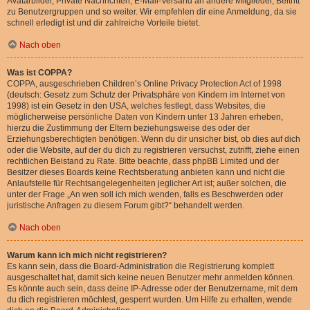
Avatarbilder, Private Nachrichten, E-Mail-Versand an andere Mitglieder, Beitritt
zu Benutzergruppen und so weiter. Wir empfehlen dir eine Anmeldung, da sie
schnell erledigt ist und dir zahlreiche Vorteile bietet.
Nach oben
Was ist COPPA?
COPPA, ausgeschrieben Children’s Online Privacy Protection Act of 1998
(deutsch: Gesetz zum Schutz der Privatsphäre von Kindern im Internet von
1998) ist ein Gesetz in den USA, welches festlegt, dass Websites, die
möglicherweise persönliche Daten von Kindern unter 13 Jahren erheben,
hierzu die Zustimmung der Eltern beziehungsweise des oder der
Erziehungsberechtigten benötigen. Wenn du dir unsicher bist, ob dies auf dich
oder die Website, auf der du dich zu registrieren versuchst, zutrifft, ziehe einen
rechtlichen Beistand zu Rate. Bitte beachte, dass phpBB Limited und der
Besitzer dieses Boards keine Rechtsberatung anbieten kann und nicht die
Anlaufstelle für Rechtsangelegenheiten jeglicher Art ist; außer solchen, die
unter der Frage „An wen soll ich mich wenden, falls es Beschwerden oder
juristische Anfragen zu diesem Forum gibt?“ behandelt werden.
Nach oben
Warum kann ich mich nicht registrieren?
Es kann sein, dass die Board-Administration die Registrierung komplett
ausgeschaltet hat, damit sich keine neuen Benutzer mehr anmelden können.
Es könnte auch sein, dass deine IP-Adresse oder der Benutzername, mit dem
du dich registrieren möchtest, gesperrt wurden. Um Hilfe zu erhalten, wende