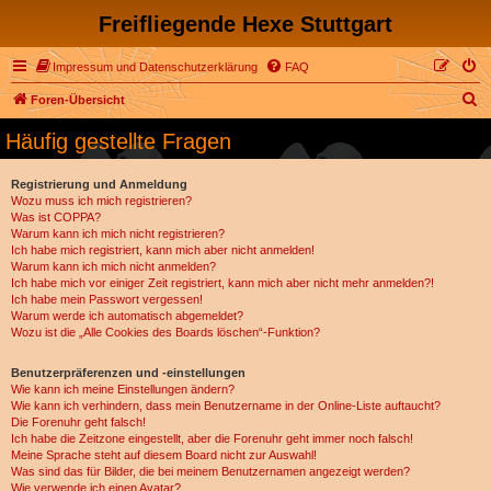
Freifliegende Hexe Stuttgart
Impressum und Datenschutzerklärung
FAQ
S
Foren-Übersicht
u
Häufig gestellte Fragen
c
h
Registrierung und Anmeldung
Wozu muss ich mich registrieren?
e
Was ist COPPA?
Warum kann ich mich nicht registrieren?
Ich habe mich registriert, kann mich aber nicht anmelden!
Warum kann ich mich nicht anmelden?
Ich habe mich vor einiger Zeit registriert, kann mich aber nicht mehr anmelden?!
Ich habe mein Passwort vergessen!
Warum werde ich automatisch abgemeldet?
Wozu ist die „Alle Cookies des Boards löschen“-Funktion?
Benutzerpräferenzen und -einstellungen
Wie kann ich meine Einstellungen ändern?
Wie kann ich verhindern, dass mein Benutzername in der Online-Liste auftaucht?
Die Forenuhr geht falsch!
Ich habe die Zeitzone eingestellt, aber die Forenuhr geht immer noch falsch!
Meine Sprache steht auf diesem Board nicht zur Auswahl!
Was sind das für Bilder, die bei meinem Benutzernamen angezeigt werden?
Wie verwende ich einen Avatar?