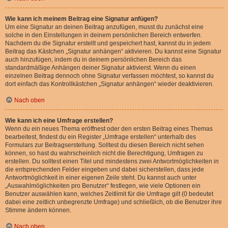
Wie kann ich meinem Beitrag eine Signatur anfügen?
Um eine Signatur an deinen Beitrag anzufügen, musst du zunächst eine
solche in den Einstellungen in deinem persönlichen Bereich entwerfen.
Nachdem du die Signatur erstellt und gespeichert hast, kannst du in jedem
Beitrag das Kästchen „Signatur anhängen“ aktivieren. Du kannst eine Signatur
auch hinzufügen, indem du in deinem persönlichen Bereich das
standardmäßige Anhängen deiner Signatur aktivierst. Wenn du einen
einzelnen Beitrag dennoch ohne Signatur verfassen möchtest, so kannst du
dort einfach das Kontrollkästchen „Signatur anhängen“ wieder deaktivieren.
Nach oben
Wie kann ich eine Umfrage erstellen?
Wenn du ein neues Thema eröffnest oder den ersten Beitrag eines Themas
bearbeitest, findest du ein Register „Umfrage erstellen“ unterhalb des
Formulars zur Beitragserstellung. Solltest du diesen Bereich nicht sehen
können, so hast du wahrscheinlich nicht die Berechtigung, Umfragen zu
erstellen. Du solltest einen Titel und mindestens zwei Antwortmöglichkeiten in
die entsprechenden Felder eingeben und dabei sicherstellen, dass jede
Antwortmöglichkeit in einer eigenen Zeile steht. Du kannst auch unter
„Auswahlmöglichkeiten pro Benutzer“ festlegen, wie viele Optionen ein
Benutzer auswählen kann, welches Zeitlimit für die Umfrage gilt (0 bedeutet
dabei eine zeitlich unbegrenzte Umfrage) und schließlich, ob die Benutzer ihre
Stimme ändern können.
Nach oben