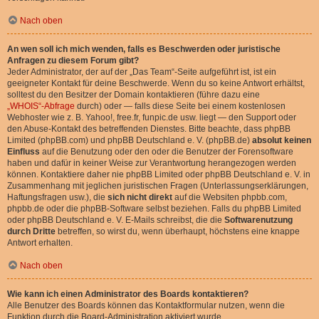
Nach oben
An wen soll ich mich wenden, falls es Beschwerden oder juristische
Anfragen zu diesem Forum gibt?
Jeder Administrator, der auf der „Das Team“-Seite aufgeführt ist, ist ein
geeigneter Kontakt für deine Beschwerde. Wenn du so keine Antwort erhältst,
solltest du den Besitzer der Domain kontaktieren (führe dazu eine
„WHOIS“-Abfrage
durch) oder — falls diese Seite bei einem kostenlosen
Webhoster wie z. B. Yahoo!, free.fr, funpic.de usw. liegt — den Support oder
den Abuse-Kontakt des betreffenden Dienstes. Bitte beachte, dass phpBB
Limited (phpBB.com) und phpBB Deutschland e. V. (phpBB.de)
absolut keinen
Einfluss
auf die Benutzung oder den oder die Benutzer der Forensoftware
haben und dafür in keiner Weise zur Verantwortung herangezogen werden
können. Kontaktiere daher nie phpBB Limited oder phpBB Deutschland e. V. in
Zusammenhang mit jeglichen juristischen Fragen (Unterlassungserklärungen,
Haftungsfragen usw.), die
sich nicht direkt
auf die Websiten phpbb.com,
phpbb.de oder die phpBB-Software selbst beziehen. Falls du phpBB Limited
oder phpBB Deutschland e. V. E-Mails schreibst, die die
Softwarenutzung
durch Dritte
betreffen, so wirst du, wenn überhaupt, höchstens eine knappe
Antwort erhalten.
Nach oben
Wie kann ich einen Administrator des Boards kontaktieren?
Alle Benutzer des Boards können das Kontaktformular nutzen, wenn die
Funktion durch die Board-Administration aktiviert wurde.