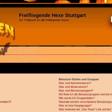
Freifliegende Hexe Stuttgart
Ein Treffpunkt für alle freifliegende Hexen
Benutzer-Stufen und Gruppen
Was sind Administratoren?
Was sind Moderatoren?
Was sind Benutzergruppen?
Wo finde ich die Benutzergruppen und wie tr
Wie werde ich Gruppenleiter?
anmelden?!
Weshalb werden verschiedene Benutzergrupp
Was ist eine Hauptgruppe?
Was bedeutet der „Das Team“-Link auf der S