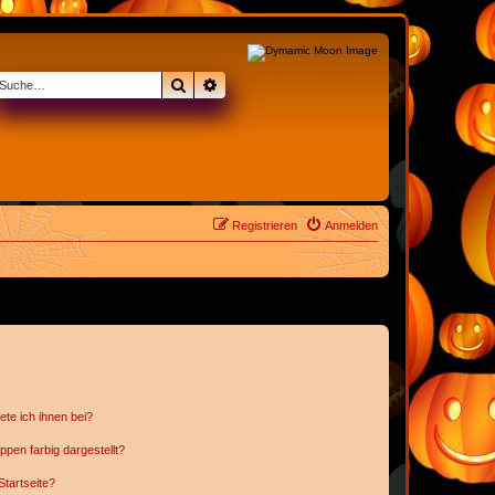
Suche
Erweiterte Suche
Registrieren
Anmelden
ete ich ihnen bei?
en farbig dargestellt?
tartseite?