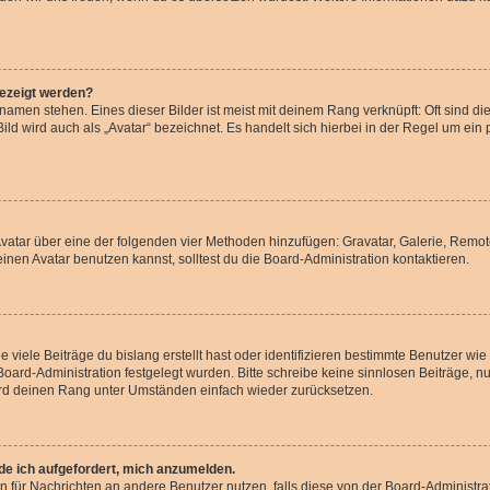
gezeigt werden?
amen stehen. Eines dieser Bilder ist meist mit deinem Rang verknüpft: Oft sind di
ld wird auch als „Avatar“ bezeichnet. Es handelt sich hierbei in der Regel um ein
 Avatar über eine der folgenden vier Methoden hinzufügen: Gravatar, Galerie, Rem
en Avatar benutzen kannst, solltest du die Board-Administration kontaktieren.
viele Beiträge du bislang erstellt hast oder identifizieren bestimmte Benutzer w
 Board-Administration festgelegt wurden. Bitte schreibe keine sinnlosen Beiträge
wird deinen Rang unter Umständen einfach wieder zurücksetzen.
rde ich aufgefordert, mich anzumelden.
ion für Nachrichten an andere Benutzer nutzen, falls diese von der Board-Administ