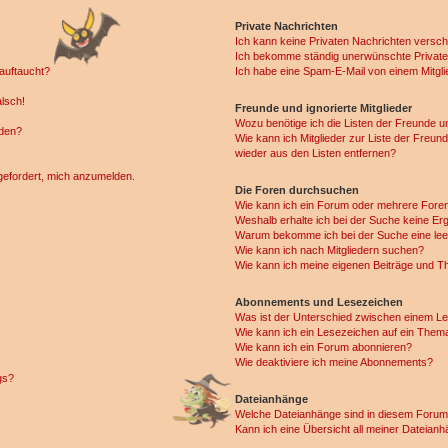
Private Nachrichten
Ich kann keine Privaten Nachrichten versch
Ich bekomme ständig unerwünschte Private
auftaucht?
Ich habe eine Spam-E-Mail von einem Mitgli
alsch!
Freunde und ignorierte Mitglieder
Wozu benötige ich die Listen der Freunde un
rden?
Wie kann ich Mitglieder zur Liste der Freund
wieder aus den Listen entfernen?
fgefordert, mich anzumelden.
Die Foren durchsuchen
Wie kann ich ein Forum oder mehrere For
Weshalb erhalte ich bei der Suche keine Er
Warum bekomme ich bei der Suche eine lee
Wie kann ich nach Mitgliedern suchen?
Wie kann ich meine eigenen Beiträge und T
Abonnements und Lesezeichen
Was ist der Unterschied zwischen einem L
Wie kann ich ein Lesezeichen auf ein Them
Wie kann ich ein Forum abonnieren?
Wie deaktiviere ich meine Abonnements?
gs?
Dateianhänge
Welche Dateianhänge sind in diesem Forum
Kann ich eine Übersicht all meiner Dateian