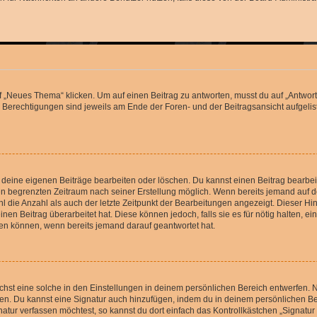
„Neues Thema“ klicken. Um auf einen Beitrag zu antworten, musst du auf „Antworte
e Berechtigungen sind jeweils am Ende der Foren- und der Beitragsansicht aufgeliste
r deine eigenen Beiträge bearbeiten oder löschen. Du kannst einen Beitrag bearbe
inen begrenzten Zeitraum nach seiner Erstellung möglich. Wenn bereits jemand auf de
 die Anzahl als auch der letzte Zeitpunkt der Bearbeitungen angezeigt. Dieser Hi
en Beitrag überarbeitet hat. Diese können jedoch, falls sie es für nötig halten, ei
hen können, wenn bereits jemand darauf geantwortet hat.
st eine solche in den Einstellungen in deinem persönlichen Bereich entwerfen. Na
eren. Du kannst eine Signatur auch hinzufügen, indem du in deinem persönlichen 
atur verfassen möchtest, so kannst du dort einfach das Kontrollkästchen „Signatu