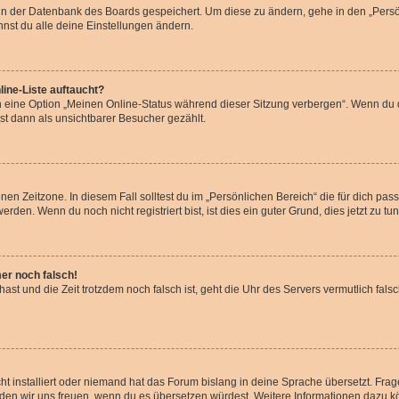
n in der Datenbank des Boards gespeichert. Um diese zu ändern, gehe in den „Persö
nst du alle deine Einstellungen ändern.
ine-Liste auftaucht?
n eine Option „Meinen Online-Status während dieser Sitzung verbergen“. Wenn du d
st dann als unsichtbarer Besucher gezählt.
en Zeitzone. In diesem Fall solltest du im „Persönlichen Bereich“ die für dich passe
den. Wenn du noch nicht registriert bist, ist dies ein guter Grund, dies jetzt zu tun
mer noch falsch!
t hast und die Zeit trotzdem noch falsch ist, geht die Uhr des Servers vermutlich fal
t installiert oder niemand hat das Forum bislang in deine Sprache übersetzt. Frag
, würden wir uns freuen, wenn du es übersetzen würdest. Weitere Informationen dazu