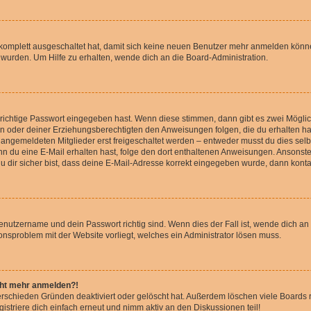
g komplett ausgeschaltet hat, damit sich keine neuen Benutzer mehr anmelden könn
 wurden. Um Hilfe zu erhalten, wende dich an die Board-Administration.
 richtige Passwort eingegeben hast. Wenn diese stimmen, dann gibt es zwei Mögl
tern oder deiner Erziehungsberechtigten den Anweisungen folgen, die du erhalten ha
u angemeldeten Mitglieder erst freigeschaltet werden – entweder musst du dies selbs
. Wenn du eine E-Mail erhalten hast, folge den dort enthaltenen Anweisungen. Ansons
 dir sicher bist, dass deine E-Mail-Adresse korrekt eingegeben wurde, dann kontak
Benutzername und dein Passwort richtig sind. Wenn dies der Fall ist, wende dich a
ionsproblem mit der Website vorliegt, welches ein Administrator lösen muss.
icht mehr anmelden?!
erschieden Gründen deaktiviert oder gelöscht hat. Außerdem löschen viele Boards r
triere dich einfach erneut und nimm aktiv an den Diskussionen teil!