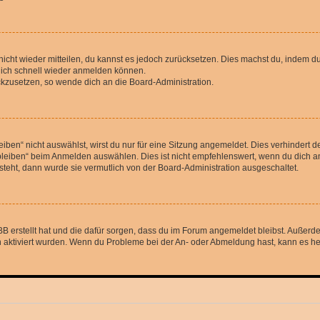
 nicht wieder mitteilen, du kannst es jedoch zurücksetzen. Dies machst du, indem 
 dich schnell wieder anmelden können.
ückzusetzen, so wende dich an die Board-Administration.
en“ nicht auswählst, wirst du nur für eine Sitzung angemeldet. Dies verhindert 
leiben“ beim Anmelden auswählen. Dies ist nicht empfehlenswert, wenn du dich an
 steht, dann wurde sie vermutlich von der Board-Administration ausgeschaltet.
BB erstellt hat und die dafür sorgen, dass du im Forum angemeldet bleibst. Außer
n aktiviert wurden. Wenn du Probleme bei der An- oder Abmeldung hast, kann es he