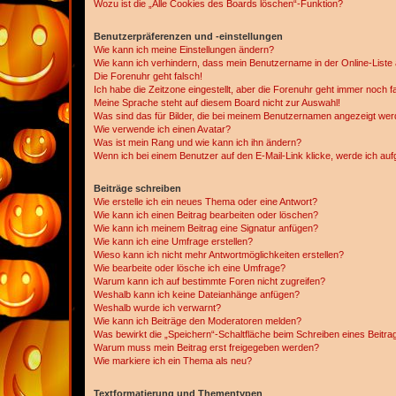
Wozu ist die „Alle Cookies des Boards löschen“-Funktion?
Benutzerpräferenzen und -einstellungen
Wie kann ich meine Einstellungen ändern?
Wie kann ich verhindern, dass mein Benutzername in der Online-Liste 
Die Forenuhr geht falsch!
Ich habe die Zeitzone eingestellt, aber die Forenuhr geht immer noch f
Meine Sprache steht auf diesem Board nicht zur Auswahl!
Was sind das für Bilder, die bei meinem Benutzernamen angezeigt we
Wie verwende ich einen Avatar?
Was ist mein Rang und wie kann ich ihn ändern?
Wenn ich bei einem Benutzer auf den E-Mail-Link klicke, werde ich au
Beiträge schreiben
Wie erstelle ich ein neues Thema oder eine Antwort?
Wie kann ich einen Beitrag bearbeiten oder löschen?
Wie kann ich meinem Beitrag eine Signatur anfügen?
Wie kann ich eine Umfrage erstellen?
Wieso kann ich nicht mehr Antwortmöglichkeiten erstellen?
Wie bearbeite oder lösche ich eine Umfrage?
Warum kann ich auf bestimmte Foren nicht zugreifen?
Weshalb kann ich keine Dateianhänge anfügen?
Weshalb wurde ich verwarnt?
Wie kann ich Beiträge den Moderatoren melden?
Was bewirkt die „Speichern“-Schaltfläche beim Schreiben eines Beitra
Warum muss mein Beitrag erst freigegeben werden?
Wie markiere ich ein Thema als neu?
Textformatierung und Thementypen