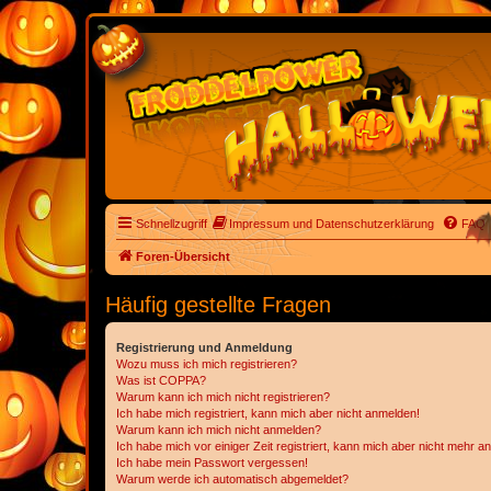
Schnellzugriff
Impressum und Datenschutzerklärung
FAQ
Foren-Übersicht
Häufig gestellte Fragen
Registrierung und Anmeldung
Wozu muss ich mich registrieren?
Was ist COPPA?
Warum kann ich mich nicht registrieren?
Ich habe mich registriert, kann mich aber nicht anmelden!
Warum kann ich mich nicht anmelden?
Ich habe mich vor einiger Zeit registriert, kann mich aber nicht mehr 
Ich habe mein Passwort vergessen!
Warum werde ich automatisch abgemeldet?