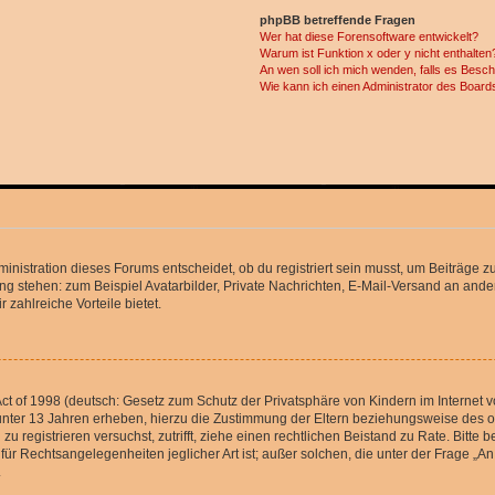
phpBB betreffende Fragen
Wer hat diese Forensoftware entwickelt?
Warum ist Funktion x oder y nicht enthalten
An wen soll ich mich wenden, falls es Besc
Wie kann ich einen Administrator des Board
istration dieses Forums entscheidet, ob du registriert sein musst, um Beiträge zu s
ung stehen: zum Beispiel Avatarbilder, Private Nachrichten, E-Mail-Versand an ander
 zahlreiche Vorteile bietet.
t of 1998 (deutsch: Gesetz zum Schutz der Privatsphäre von Kindern im Internet vo
unter 13 Jahren erheben, hierzu die Zustimmung der Eltern beziehungsweise des o
h zu registrieren versuchst, zutrifft, ziehe einen rechtlichen Beistand zu Rate. Bit
für Rechtsangelegenheiten jeglicher Art ist; außer solchen, die unter der Frage „
.