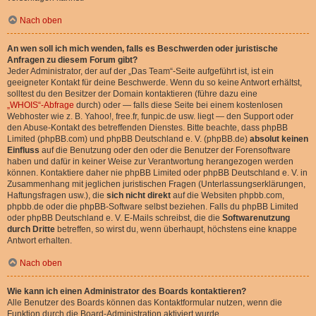
Nach oben
An wen soll ich mich wenden, falls es Beschwerden oder juristische
Anfragen zu diesem Forum gibt?
Jeder Administrator, der auf der „Das Team“-Seite aufgeführt ist, ist ein
geeigneter Kontakt für deine Beschwerde. Wenn du so keine Antwort erhältst,
solltest du den Besitzer der Domain kontaktieren (führe dazu eine
„WHOIS“-Abfrage
durch) oder — falls diese Seite bei einem kostenlosen
Webhoster wie z. B. Yahoo!, free.fr, funpic.de usw. liegt — den Support oder
den Abuse-Kontakt des betreffenden Dienstes. Bitte beachte, dass phpBB
Limited (phpBB.com) und phpBB Deutschland e. V. (phpBB.de)
absolut keinen
Einfluss
auf die Benutzung oder den oder die Benutzer der Forensoftware
haben und dafür in keiner Weise zur Verantwortung herangezogen werden
können. Kontaktiere daher nie phpBB Limited oder phpBB Deutschland e. V. in
Zusammenhang mit jeglichen juristischen Fragen (Unterlassungserklärungen,
Haftungsfragen usw.), die
sich nicht direkt
auf die Websiten phpbb.com,
phpbb.de oder die phpBB-Software selbst beziehen. Falls du phpBB Limited
oder phpBB Deutschland e. V. E-Mails schreibst, die die
Softwarenutzung
durch Dritte
betreffen, so wirst du, wenn überhaupt, höchstens eine knappe
Antwort erhalten.
Nach oben
Wie kann ich einen Administrator des Boards kontaktieren?
Alle Benutzer des Boards können das Kontaktformular nutzen, wenn die
Funktion durch die Board-Administration aktiviert wurde.