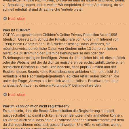
Avatarbilder, Private Nachrichten, E-Mail-Versand an andere Mitglieder, Beitritt
zu Benutzergruppen und so weiter. Wir empfehlen dir eine Anmeldung, da sie
schnell erledigt ist und dir zahlreiche Vorteile bietet.
Nach oben
Was ist COPPA?
COPPA, ausgeschrieben Children’s Online Privacy Protection Act of 1998
(deutsch: Gesetz zum Schutz der Privatsphäre von Kindern im Internet von
1998) ist ein Gesetz in den USA, welches festlegt, dass Websites, die
möglicherweise persönliche Daten von Kindern unter 13 Jahren erheben,
hierzu die Zustimmung der Eltern beziehungsweise des oder der
Erziehungsberechtigten benötigen. Wenn du dir unsicher bist, ob dies auf dich
oder die Website, auf der du dich zu registrieren versuchst, zutrifft, ziehe einen
rechtlichen Beistand zu Rate. Bitte beachte, dass phpBB Limited und der
Besitzer dieses Boards keine Rechtsberatung anbieten kann und nicht die
Anlaufstelle für Rechtsangelegenheiten jeglicher Art ist; außer solchen, die
unter der Frage „An wen soll ich mich wenden, falls es Beschwerden oder
juristische Anfragen zu diesem Forum gibt?“ behandelt werden.
Nach oben
Warum kann ich mich nicht registrieren?
Es kann sein, dass die Board-Administration die Registrierung komplett
ausgeschaltet hat, damit sich keine neuen Benutzer mehr anmelden können.
Es könnte auch sein, dass deine IP-Adresse oder der Benutzername, mit dem
du dich registrieren möchtest, gesperrt wurden. Um Hilfe zu erhalten, wende