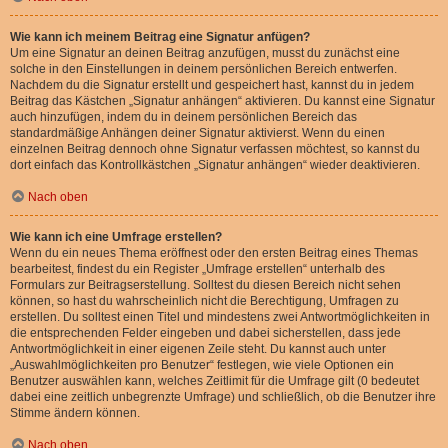
Wie kann ich meinem Beitrag eine Signatur anfügen?
Um eine Signatur an deinen Beitrag anzufügen, musst du zunächst eine
solche in den Einstellungen in deinem persönlichen Bereich entwerfen.
Nachdem du die Signatur erstellt und gespeichert hast, kannst du in jedem
Beitrag das Kästchen „Signatur anhängen“ aktivieren. Du kannst eine Signatur
auch hinzufügen, indem du in deinem persönlichen Bereich das
standardmäßige Anhängen deiner Signatur aktivierst. Wenn du einen
einzelnen Beitrag dennoch ohne Signatur verfassen möchtest, so kannst du
dort einfach das Kontrollkästchen „Signatur anhängen“ wieder deaktivieren.
Nach oben
Wie kann ich eine Umfrage erstellen?
Wenn du ein neues Thema eröffnest oder den ersten Beitrag eines Themas
bearbeitest, findest du ein Register „Umfrage erstellen“ unterhalb des
Formulars zur Beitragserstellung. Solltest du diesen Bereich nicht sehen
können, so hast du wahrscheinlich nicht die Berechtigung, Umfragen zu
erstellen. Du solltest einen Titel und mindestens zwei Antwortmöglichkeiten in
die entsprechenden Felder eingeben und dabei sicherstellen, dass jede
Antwortmöglichkeit in einer eigenen Zeile steht. Du kannst auch unter
„Auswahlmöglichkeiten pro Benutzer“ festlegen, wie viele Optionen ein
Benutzer auswählen kann, welches Zeitlimit für die Umfrage gilt (0 bedeutet
dabei eine zeitlich unbegrenzte Umfrage) und schließlich, ob die Benutzer ihre
Stimme ändern können.
Nach oben