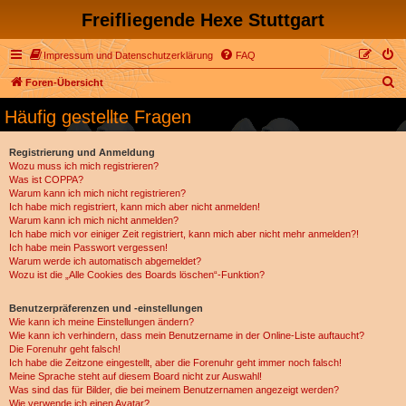
Freifliegende Hexe Stuttgart
Impressum und Datenschutzerklärung
FAQ
S
Foren-Übersicht
u
Häufig gestellte Fragen
c
h
Registrierung und Anmeldung
Wozu muss ich mich registrieren?
e
Was ist COPPA?
Warum kann ich mich nicht registrieren?
Ich habe mich registriert, kann mich aber nicht anmelden!
Warum kann ich mich nicht anmelden?
Ich habe mich vor einiger Zeit registriert, kann mich aber nicht mehr anmelden?!
Ich habe mein Passwort vergessen!
Warum werde ich automatisch abgemeldet?
Wozu ist die „Alle Cookies des Boards löschen“-Funktion?
Benutzerpräferenzen und -einstellungen
Wie kann ich meine Einstellungen ändern?
Wie kann ich verhindern, dass mein Benutzername in der Online-Liste auftaucht?
Die Forenuhr geht falsch!
Ich habe die Zeitzone eingestellt, aber die Forenuhr geht immer noch falsch!
Meine Sprache steht auf diesem Board nicht zur Auswahl!
Was sind das für Bilder, die bei meinem Benutzernamen angezeigt werden?
Wie verwende ich einen Avatar?