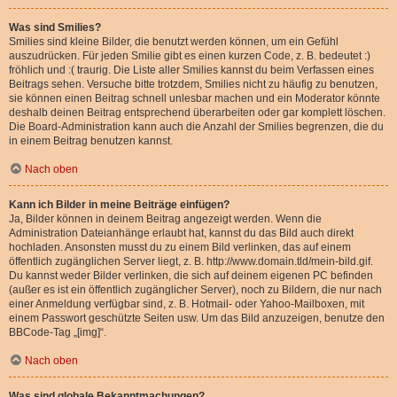
Was sind Smilies?
Smilies sind kleine Bilder, die benutzt werden können, um ein Gefühl
auszudrücken. Für jeden Smilie gibt es einen kurzen Code, z. B. bedeutet :)
fröhlich und :( traurig. Die Liste aller Smilies kannst du beim Verfassen eines
Beitrags sehen. Versuche bitte trotzdem, Smilies nicht zu häufig zu benutzen,
sie können einen Beitrag schnell unlesbar machen und ein Moderator könnte
deshalb deinen Beitrag entsprechend überarbeiten oder gar komplett löschen.
Die Board-Administration kann auch die Anzahl der Smilies begrenzen, die du
in einem Beitrag benutzen kannst.
Nach oben
Kann ich Bilder in meine Beiträge einfügen?
Ja, Bilder können in deinem Beitrag angezeigt werden. Wenn die
Administration Dateianhänge erlaubt hat, kannst du das Bild auch direkt
hochladen. Ansonsten musst du zu einem Bild verlinken, das auf einem
öffentlich zugänglichen Server liegt, z. B. http://www.domain.tld/mein-bild.gif.
Du kannst weder Bilder verlinken, die sich auf deinem eigenen PC befinden
(außer es ist ein öffentlich zugänglicher Server), noch zu Bildern, die nur nach
einer Anmeldung verfügbar sind, z. B. Hotmail- oder Yahoo-Mailboxen, mit
einem Passwort geschützte Seiten usw. Um das Bild anzuzeigen, benutze den
BBCode-Tag „[img]“.
Nach oben
Was sind globale Bekanntmachungen?