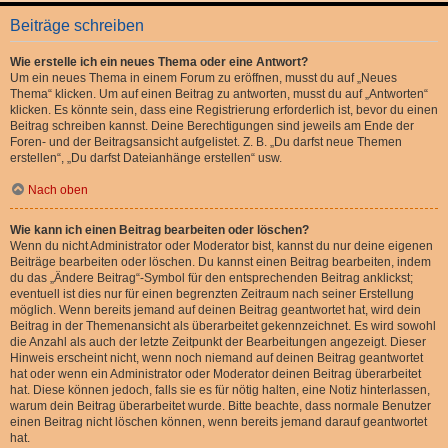
Beiträge schreiben
Wie erstelle ich ein neues Thema oder eine Antwort?
Um ein neues Thema in einem Forum zu eröffnen, musst du auf „Neues
Thema“ klicken. Um auf einen Beitrag zu antworten, musst du auf „Antworten“
klicken. Es könnte sein, dass eine Registrierung erforderlich ist, bevor du einen
Beitrag schreiben kannst. Deine Berechtigungen sind jeweils am Ende der
Foren- und der Beitragsansicht aufgelistet. Z. B. „Du darfst neue Themen
erstellen“, „Du darfst Dateianhänge erstellen“ usw.
Nach oben
Wie kann ich einen Beitrag bearbeiten oder löschen?
Wenn du nicht Administrator oder Moderator bist, kannst du nur deine eigenen
Beiträge bearbeiten oder löschen. Du kannst einen Beitrag bearbeiten, indem
du das „Ändere Beitrag“-Symbol für den entsprechenden Beitrag anklickst;
eventuell ist dies nur für einen begrenzten Zeitraum nach seiner Erstellung
möglich. Wenn bereits jemand auf deinen Beitrag geantwortet hat, wird dein
Beitrag in der Themenansicht als überarbeitet gekennzeichnet. Es wird sowohl
die Anzahl als auch der letzte Zeitpunkt der Bearbeitungen angezeigt. Dieser
Hinweis erscheint nicht, wenn noch niemand auf deinen Beitrag geantwortet
hat oder wenn ein Administrator oder Moderator deinen Beitrag überarbeitet
hat. Diese können jedoch, falls sie es für nötig halten, eine Notiz hinterlassen,
warum dein Beitrag überarbeitet wurde. Bitte beachte, dass normale Benutzer
einen Beitrag nicht löschen können, wenn bereits jemand darauf geantwortet
hat.