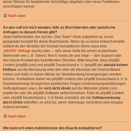
deine Stimme für bestehende Vorschläge abgeben oder neue Funktionen
vorschlagen kannst.
Nach oben
An wen soll ich mich wenden, falls es Beschwerden oder juristische
Anfragen zu diesem Forum gibt?
Jeder Administrator, der auf der „Das Team“-Seite aufgeführt ist, ist ein
geeigneter Kontakt für deine Beschwerde. Wenn du so keine Antwort erhältst,
solltest du den Besitzer der Domain kontaktieren (führe dazu eine
„WHOIS“-Abfrage
durch) oder — falls diese Seite bei einem kostenlosen
Webhoster wie z. B. Yahoo!, free.fr, funpic.de usw. liegt — den Support oder
den Abuse-Kontakt des betreffenden Dienstes. Bitte beachte, dass phpBB
Limited (phpBB.com) und phpBB Deutschland e. V. (phpBB.de)
absolut keinen
Einfluss
auf die Benutzung oder den oder die Benutzer der Forensoftware
haben und dafür in keiner Weise zur Verantwortung herangezogen werden
können. Kontaktiere daher nie phpBB Limited oder phpBB Deutschland e. V. in
Zusammenhang mit jeglichen juristischen Fragen (Unterlassungserklärungen,
Haftungsfragen usw.), die
sich nicht direkt
auf die Websiten phpbb.com,
phpbb.de oder die phpBB-Software selbst beziehen. Falls du phpBB Limited
oder phpBB Deutschland e. V. E-Mails schreibst, die die
Softwarenutzung
durch Dritte
betreffen, so wirst du, wenn überhaupt, höchstens eine knappe
Antwort erhalten.
Nach oben
Wie kann ich einen Administrator des Boards kontaktieren?