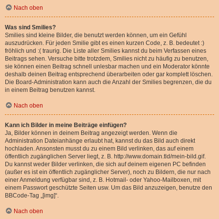
Nach oben
Was sind Smilies?
Smilies sind kleine Bilder, die benutzt werden können, um ein Gefühl
auszudrücken. Für jeden Smilie gibt es einen kurzen Code, z. B. bedeutet :)
fröhlich und :( traurig. Die Liste aller Smilies kannst du beim Verfassen eines
Beitrags sehen. Versuche bitte trotzdem, Smilies nicht zu häufig zu benutzen,
sie können einen Beitrag schnell unlesbar machen und ein Moderator könnte
deshalb deinen Beitrag entsprechend überarbeiten oder gar komplett löschen.
Die Board-Administration kann auch die Anzahl der Smilies begrenzen, die du
in einem Beitrag benutzen kannst.
Nach oben
Kann ich Bilder in meine Beiträge einfügen?
Ja, Bilder können in deinem Beitrag angezeigt werden. Wenn die
Administration Dateianhänge erlaubt hat, kannst du das Bild auch direkt
hochladen. Ansonsten musst du zu einem Bild verlinken, das auf einem
öffentlich zugänglichen Server liegt, z. B. http://www.domain.tld/mein-bild.gif.
Du kannst weder Bilder verlinken, die sich auf deinem eigenen PC befinden
(außer es ist ein öffentlich zugänglicher Server), noch zu Bildern, die nur nach
einer Anmeldung verfügbar sind, z. B. Hotmail- oder Yahoo-Mailboxen, mit
einem Passwort geschützte Seiten usw. Um das Bild anzuzeigen, benutze den
BBCode-Tag „[img]“.
Nach oben