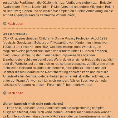
zusätzliche Funktionen, die Gästen nicht zur Verfügung stehen: zum Beispiel
Avatarbilder, Private Nachrichten, E-Mail-Versand an andere Mitglieder, Beitritt
zu Benutzergruppen und so weiter. Wir empfehlen dir eine Anmeldung, da sie
schnell erledigt ist und dir zahlreiche Vorteile bietet.
Nach oben
Was ist COPPA?
COPPA, ausgeschrieben Children’s Online Privacy Protection Act of 1998
(deutsch: Gesetz zum Schutz der Privatsphäre von Kindern im Internet von
1998) ist ein Gesetz in den USA, welches festlegt, dass Websites, die
möglicherweise persönliche Daten von Kindern unter 13 Jahren erheben,
hierzu die Zustimmung der Eltern beziehungsweise des oder der
Erziehungsberechtigten benötigen. Wenn du dir unsicher bist, ob dies auf dich
oder die Website, auf der du dich zu registrieren versuchst, zutrifft, ziehe einen
rechtlichen Beistand zu Rate. Bitte beachte, dass phpBB Limited und der
Besitzer dieses Boards keine Rechtsberatung anbieten kann und nicht die
Anlaufstelle für Rechtsangelegenheiten jeglicher Art ist; außer solchen, die
unter der Frage „An wen soll ich mich wenden, falls es Beschwerden oder
juristische Anfragen zu diesem Forum gibt?“ behandelt werden.
Nach oben
Warum kann ich mich nicht registrieren?
Es kann sein, dass die Board-Administration die Registrierung komplett
ausgeschaltet hat, damit sich keine neuen Benutzer mehr anmelden können.
Es könnte auch sein, dass deine IP-Adresse oder der Benutzername, mit dem