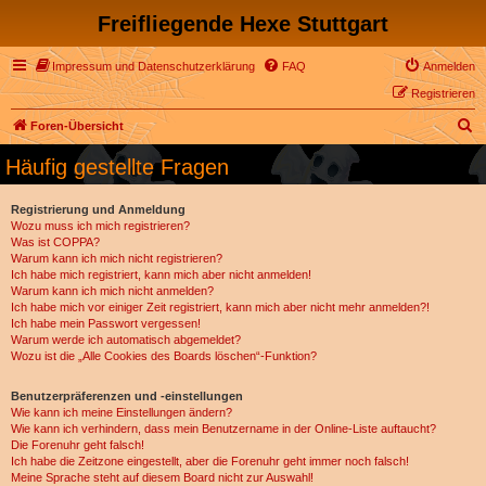
Freifliegende Hexe Stuttgart
Impressum und Datenschutzerklärung
FAQ
Anmelden
Registrieren
S
Foren-Übersicht
u
Häufig gestellte Fragen
c
h
Registrierung und Anmeldung
Wozu muss ich mich registrieren?
e
Was ist COPPA?
Warum kann ich mich nicht registrieren?
Ich habe mich registriert, kann mich aber nicht anmelden!
Warum kann ich mich nicht anmelden?
Ich habe mich vor einiger Zeit registriert, kann mich aber nicht mehr anmelden?!
Ich habe mein Passwort vergessen!
Warum werde ich automatisch abgemeldet?
Wozu ist die „Alle Cookies des Boards löschen“-Funktion?
Benutzerpräferenzen und -einstellungen
Wie kann ich meine Einstellungen ändern?
Wie kann ich verhindern, dass mein Benutzername in der Online-Liste auftaucht?
Die Forenuhr geht falsch!
Ich habe die Zeitzone eingestellt, aber die Forenuhr geht immer noch falsch!
Meine Sprache steht auf diesem Board nicht zur Auswahl!