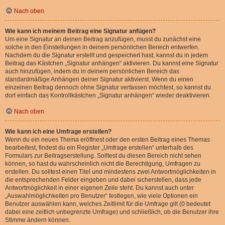
Nach oben
Wie kann ich meinem Beitrag eine Signatur anfügen?
Um eine Signatur an deinen Beitrag anzufügen, musst du zunächst eine
solche in den Einstellungen in deinem persönlichen Bereich entwerfen.
Nachdem du die Signatur erstellt und gespeichert hast, kannst du in jedem
Beitrag das Kästchen „Signatur anhängen“ aktivieren. Du kannst eine Signatur
auch hinzufügen, indem du in deinem persönlichen Bereich das
standardmäßige Anhängen deiner Signatur aktivierst. Wenn du einen
einzelnen Beitrag dennoch ohne Signatur verfassen möchtest, so kannst du
dort einfach das Kontrollkästchen „Signatur anhängen“ wieder deaktivieren.
Nach oben
Wie kann ich eine Umfrage erstellen?
Wenn du ein neues Thema eröffnest oder den ersten Beitrag eines Themas
bearbeitest, findest du ein Register „Umfrage erstellen“ unterhalb des
Formulars zur Beitragserstellung. Solltest du diesen Bereich nicht sehen
können, so hast du wahrscheinlich nicht die Berechtigung, Umfragen zu
erstellen. Du solltest einen Titel und mindestens zwei Antwortmöglichkeiten in
die entsprechenden Felder eingeben und dabei sicherstellen, dass jede
Antwortmöglichkeit in einer eigenen Zeile steht. Du kannst auch unter
„Auswahlmöglichkeiten pro Benutzer“ festlegen, wie viele Optionen ein
Benutzer auswählen kann, welches Zeitlimit für die Umfrage gilt (0 bedeutet
dabei eine zeitlich unbegrenzte Umfrage) und schließlich, ob die Benutzer ihre
Stimme ändern können.