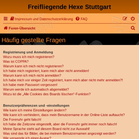
Freifliegende Hexe Stuttgart
Impressum und Datenschutzerklärung
FAQ
S
Foren-Übersicht
u
Häufig gestellte Fragen
c
h
Registrierung und Anmeldung
Wozu muss ich mich registrieren?
e
Was ist COPPA?
Warum kann ich mich nicht registrieren?
Ich habe mich registriert, kann mich aber nicht anmelden!
Warum kann ich mich nicht anmelden?
Ich habe mich vor einiger Zeit registriert, kann mich aber nicht mehr anmelden?!
Ich habe mein Passwort vergessen!
Warum werde ich automatisch abgemeldet?
Wozu ist die „Alle Cookies des Boards löschen“-Funktion?
Benutzerpräferenzen und -einstellungen
Wie kann ich meine Einstellungen ändern?
Wie kann ich verhindern, dass mein Benutzername in der Online-Liste auftaucht?
Die Forenuhr geht falsch!
Ich habe die Zeitzone eingestellt, aber die Forenuhr geht immer noch falsch!
Meine Sprache steht auf diesem Board nicht zur Auswahl!
Was sind das für Bilder, die bei meinem Benutzernamen angezeigt werden?
Wie verwende ich einen Avatar?