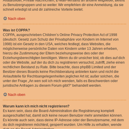
Avatarbilder, Private Nachrichten, E-Mail-Versand an andere Mitglieder, Beitritt
zu Benutzergruppen und so weiter. Wir empfehlen dir eine Anmeldung, da sie
schnell erledigt ist und dir zahlreiche Vorteile bietet.
Nach oben
Was ist COPPA?
COPPA, ausgeschrieben Children’s Online Privacy Protection Act of 1998
(deutsch: Gesetz zum Schutz der Privatsphäre von Kindern im Internet von
1998) ist ein Gesetz in den USA, welches festlegt, dass Websites, die
möglicherweise persönliche Daten von Kindern unter 13 Jahren erheben,
hierzu die Zustimmung der Eltern beziehungsweise des oder der
Erziehungsberechtigten benötigen. Wenn du dir unsicher bist, ob dies auf dich
oder die Website, auf der du dich zu registrieren versuchst, zutrifft, ziehe einen
rechtlichen Beistand zu Rate. Bitte beachte, dass phpBB Limited und der
Besitzer dieses Boards keine Rechtsberatung anbieten kann und nicht die
Anlaufstelle für Rechtsangelegenheiten jeglicher Art ist; außer solchen, die
unter der Frage „An wen soll ich mich wenden, falls es Beschwerden oder
juristische Anfragen zu diesem Forum gibt?“ behandelt werden.
Nach oben
Warum kann ich mich nicht registrieren?
Es kann sein, dass die Board-Administration die Registrierung komplett
ausgeschaltet hat, damit sich keine neuen Benutzer mehr anmelden können.
Es könnte auch sein, dass deine IP-Adresse oder der Benutzername, mit dem
du dich registrieren möchtest, gesperrt wurden. Um Hilfe zu erhalten, wende