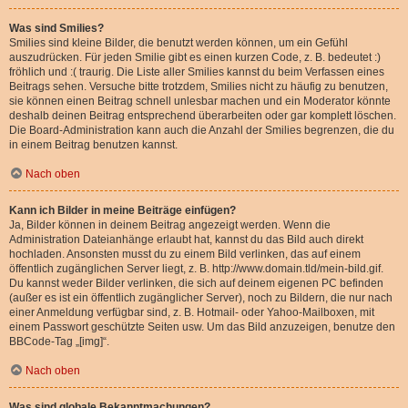
Was sind Smilies?
Smilies sind kleine Bilder, die benutzt werden können, um ein Gefühl
auszudrücken. Für jeden Smilie gibt es einen kurzen Code, z. B. bedeutet :)
fröhlich und :( traurig. Die Liste aller Smilies kannst du beim Verfassen eines
Beitrags sehen. Versuche bitte trotzdem, Smilies nicht zu häufig zu benutzen,
sie können einen Beitrag schnell unlesbar machen und ein Moderator könnte
deshalb deinen Beitrag entsprechend überarbeiten oder gar komplett löschen.
Die Board-Administration kann auch die Anzahl der Smilies begrenzen, die du
in einem Beitrag benutzen kannst.
Nach oben
Kann ich Bilder in meine Beiträge einfügen?
Ja, Bilder können in deinem Beitrag angezeigt werden. Wenn die
Administration Dateianhänge erlaubt hat, kannst du das Bild auch direkt
hochladen. Ansonsten musst du zu einem Bild verlinken, das auf einem
öffentlich zugänglichen Server liegt, z. B. http://www.domain.tld/mein-bild.gif.
Du kannst weder Bilder verlinken, die sich auf deinem eigenen PC befinden
(außer es ist ein öffentlich zugänglicher Server), noch zu Bildern, die nur nach
einer Anmeldung verfügbar sind, z. B. Hotmail- oder Yahoo-Mailboxen, mit
einem Passwort geschützte Seiten usw. Um das Bild anzuzeigen, benutze den
BBCode-Tag „[img]“.
Nach oben
Was sind globale Bekanntmachungen?