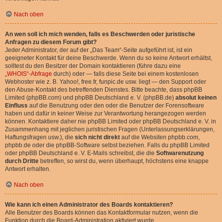
Nach oben
An wen soll ich mich wenden, falls es Beschwerden oder juristische
Anfragen zu diesem Forum gibt?
Jeder Administrator, der auf der „Das Team“-Seite aufgeführt ist, ist ein
geeigneter Kontakt für deine Beschwerde. Wenn du so keine Antwort erhältst,
solltest du den Besitzer der Domain kontaktieren (führe dazu eine
„WHOIS“-Abfrage
durch) oder — falls diese Seite bei einem kostenlosen
Webhoster wie z. B. Yahoo!, free.fr, funpic.de usw. liegt — den Support oder
den Abuse-Kontakt des betreffenden Dienstes. Bitte beachte, dass phpBB
Limited (phpBB.com) und phpBB Deutschland e. V. (phpBB.de)
absolut keinen
Einfluss
auf die Benutzung oder den oder die Benutzer der Forensoftware
haben und dafür in keiner Weise zur Verantwortung herangezogen werden
können. Kontaktiere daher nie phpBB Limited oder phpBB Deutschland e. V. in
Zusammenhang mit jeglichen juristischen Fragen (Unterlassungserklärungen,
Haftungsfragen usw.), die
sich nicht direkt
auf die Websiten phpbb.com,
phpbb.de oder die phpBB-Software selbst beziehen. Falls du phpBB Limited
oder phpBB Deutschland e. V. E-Mails schreibst, die die
Softwarenutzung
durch Dritte
betreffen, so wirst du, wenn überhaupt, höchstens eine knappe
Antwort erhalten.
Nach oben
Wie kann ich einen Administrator des Boards kontaktieren?
Alle Benutzer des Boards können das Kontaktformular nutzen, wenn die
Funktion durch die Board-Administration aktiviert wurde.