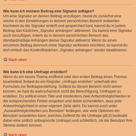
Wie kann ich meinem Beitrag eine Signatur anfügen?
Um eine Signatur an deinen Beitrag anzufügen, musst du zunächst eine
solche in den Einstellungen in deinem persönlichen Bereich entwerfen.
Nachdem du die Signatur erstellt und gespeichert hast, kannst du in jedem
Beitrag das Kästchen „Signatur anhängen“ aktivieren. Du kannst eine Signatur
auch hinzufügen, indem du in deinem persönlichen Bereich das
standardmäßige Anhängen deiner Signatur aktivierst. Wenn du einen
einzelnen Beitrag dennoch ohne Signatur verfassen möchtest, so kannst du
dort einfach das Kontrollkästchen „Signatur anhängen“ wieder deaktivieren.
Nach oben
Wie kann ich eine Umfrage erstellen?
Wenn du ein neues Thema eröffnest oder den ersten Beitrag eines Themas
bearbeitest, findest du ein Register „Umfrage erstellen“ unterhalb des
Formulars zur Beitragserstellung. Solltest du diesen Bereich nicht sehen
können, so hast du wahrscheinlich nicht die Berechtigung, Umfragen zu
erstellen. Du solltest einen Titel und mindestens zwei Antwortmöglichkeiten in
die entsprechenden Felder eingeben und dabei sicherstellen, dass jede
Antwortmöglichkeit in einer eigenen Zeile steht. Du kannst auch unter
„Auswahlmöglichkeiten pro Benutzer“ festlegen, wie viele Optionen ein
Benutzer auswählen kann, welches Zeitlimit für die Umfrage gilt (0 bedeutet
dabei eine zeitlich unbegrenzte Umfrage) und schließlich, ob die Benutzer ihre
Stimme ändern können.
Nach oben