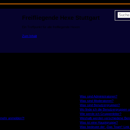
Freifliegende Hexe Stuttgart
Ein Treffpunkt für alle freifliegende Hexen
Zum Inhalt
Benutzer-Stufen und Gruppen
Was sind Administratoren?
Was sind Moderatoren?
Was sind Benutzergruppen?
Wo finde ich die Benutzergruppen un
Wie werde ich Gruppenleiter?
ht mehr anmelden?!
Weshalb werden verschiedene Benut
Was ist eine Hauptgruppe?
Was bedeutet der „Das Team“-Link a