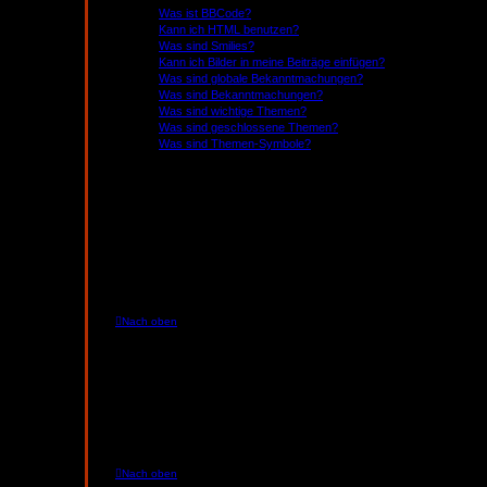
Was ist BBCode?
Kann ich HTML benutzen?
Was sind Smilies?
Kann ich Bilder in meine Beiträge einfügen?
Was sind globale Bekanntmachungen?
Was sind Bekanntmachungen?
Was sind wichtige Themen?
Was sind geschlossene Themen?
Was sind Themen-Symbole?
Registrierung und Anmeldung
Wozu muss ich mich registrieren?
Eine Registrierung ist nicht unbedingt zwingend. Die Boa
Mitglied Zugriff auf zusätzliche Funktionen, die Gästen
so weiter. Wir empfehlen dir eine Anmeldung, da sie schne
Nach oben
Was ist COPPA?
COPPA, ausgeschrieben Children’s Online Privacy Protec
dass Websites, die möglicherweise persönliche Daten 
du dir unsicher bist, ob dies auf dich oder die Website, 
dieses Boards keine Rechtsberatung anbieten kann und ni
Beschwerden oder juristische Anfragen zu diesem Foru
Nach oben