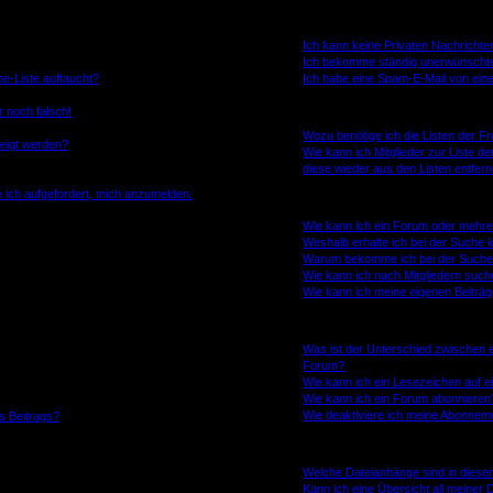
Private Nachrichten
Ich kann keine Privaten Nachrichte
Ich bekomme ständig unerwünschte
e-Liste auftaucht?
Ich habe eine Spam-E-Mail von eine
r noch falsch!
Freunde und ignorierte Mitglieder
Wozu benötige ich die Listen der Fr
zeigt werden?
Wie kann ich Mitglieder zur Liste de
diese wieder aus den Listen entfer
e ich aufgefordert, mich anzumelden.
Die Foren durchsuchen
Wie kann ich ein Forum oder mehr
Weshalb erhalte ich bei der Suche 
Warum bekomme ich bei der Suche e
Wie kann ich nach Mitgliedern suc
Wie kann ich meine eigenen Beiträ
Abonnements und Lesezeichen
Was ist der Unterschied zwischen
Forum?
Wie kann ich ein Lesezeichen auf 
Wie kann ich ein Forum abonnieren
Wie deaktiviere ich meine Abonnem
s Beitrags?
Dateianhänge
Welche Dateianhänge sind in dies
Kann ich eine Übersicht all meiner