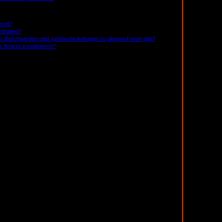
kelt?
nthalten?
 es Beschwerden oder juristische Anfragen zu diesem Forum gibt?
es Boards kontaktieren?
ge zu schreiben. Auf jeden Fall erhältst du als registriertes
-Versand an andere Mitglieder, Beitritt zu Benutzergruppen und
rnet von 1998) ist ein Gesetz in den USA, welches festlegt,
gsweise des oder der Erziehungsberechtigten benötigen. Wenn
 zu Rate. Bitte beachte, dass phpBB Limited und der Besitzer
ie unter der Frage „An wen soll ich mich wenden, falls es