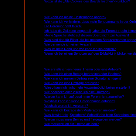
Wozu ist die „Alle Cookies des Boards löschen“-Funktion?
Benutzerpräferenzen und -einstellungen
Wie kann ich meine Einstellungen ändern?
Wie kann ich verhindern, dass mein Benutzername in der Onlin
Die Forenuhr geht falsch!
Ich habe die Zeitzone eingestellt, aber die Forenuhr geht imme
Meine Sprache steht auf diesem Board nicht zur Auswahl!
Was sind das für Bilder, die bei meinem Benutzernamen ange
Wie verwende ich einen Avatar?
Was ist mein Rang und wie kann ich ihn ändern?
Wenn ich bei einem Benutzer auf den E-Mail-Link klicke, werd
Beiträge schreiben
Wie erstelle ich ein neues Thema oder eine Antwort?
Wie kann ich einen Beitrag bearbeiten oder löschen?
Wie kann ich meinem Beitrag eine Signatur anfügen?
Wie kann ich eine Umfrage erstellen?
Wieso kann ich nicht mehr Antwortmöglichkeiten erstellen?
Wie bearbeite oder lösche ich eine Umfrage?
Warum kann ich auf bestimmte Foren nicht zugreifen?
Weshalb kann ich keine Dateianhänge anfügen?
Weshalb wurde ich verwarnt?
Wie kann ich Beiträge den Moderatoren melden?
Was bewirkt die „Speichern“-Schaltfläche beim Schreiben eine
Warum muss mein Beitrag erst freigegeben werden?
Wie markiere ich ein Thema als neu?
Textformatierung und Thementypen