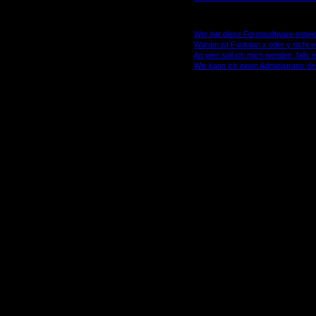
phpBB betreffende Fragen
Wer hat diese Forensoftware entwic
Warum ist Funktion x oder y nicht e
An wen soll ich mich wenden, falls
Wie kann ich einen Administrator d
rd-Administration dieses Forums entscheidet, ob du registriert sein musst, um Beiträ
 nicht zur Verfügung stehen: zum Beispiel Avatarbilder, Private Nachrichten, E-Mail
ll erledigt ist und dir zahlreiche Vorteile bietet.
tion Act of 1998 (deutsch: Gesetz zum Schutz der Privatsphäre von Kindern im Inte
von Kindern unter 13 Jahren erheben, hierzu die Zustimmung der Eltern beziehun
auf der du dich zu registrieren versuchst, zutrifft, ziehe einen rechtlichen Beistand
cht die Anlaufstelle für Rechtsangelegenheiten jeglicher Art ist; außer solchen, d
m gibt?“ behandelt werden.