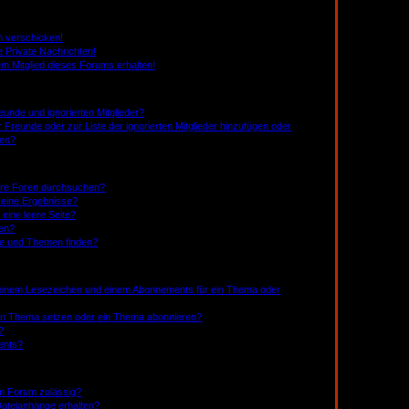
n verschicken!
 Private Nachrichten!
m Mitglied dieses Forums erhalten!
eunde und ignorierten Mitglieder?
r Freunde oder zur Liste der ignorierten Mitglieder hinzufügen oder
nen?
ere Foren durchsuchen?
keine Ergebnisse?
ine leere Seite?
hen?
ge und Themen finden?
 einem Lesezeichen und einem Abonnements für ein Thema oder
ein Thema setzen oder ein Thema abonnieren?
?
ents?
em Forum zulässig?
 Dateianhänge erhalten?