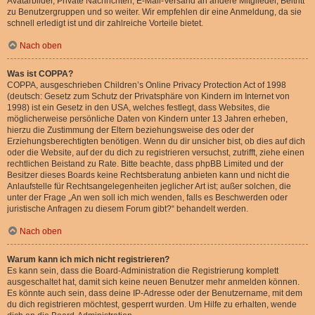
Avatarbilder, Private Nachrichten, E-Mail-Versand an andere Mitglieder, Beitritt
zu Benutzergruppen und so weiter. Wir empfehlen dir eine Anmeldung, da sie
schnell erledigt ist und dir zahlreiche Vorteile bietet.
Nach oben
Was ist COPPA?
COPPA, ausgeschrieben Children’s Online Privacy Protection Act of 1998
(deutsch: Gesetz zum Schutz der Privatsphäre von Kindern im Internet von
1998) ist ein Gesetz in den USA, welches festlegt, dass Websites, die
möglicherweise persönliche Daten von Kindern unter 13 Jahren erheben,
hierzu die Zustimmung der Eltern beziehungsweise des oder der
Erziehungsberechtigten benötigen. Wenn du dir unsicher bist, ob dies auf dich
oder die Website, auf der du dich zu registrieren versuchst, zutrifft, ziehe einen
rechtlichen Beistand zu Rate. Bitte beachte, dass phpBB Limited und der
Besitzer dieses Boards keine Rechtsberatung anbieten kann und nicht die
Anlaufstelle für Rechtsangelegenheiten jeglicher Art ist; außer solchen, die
unter der Frage „An wen soll ich mich wenden, falls es Beschwerden oder
juristische Anfragen zu diesem Forum gibt?“ behandelt werden.
Nach oben
Warum kann ich mich nicht registrieren?
Es kann sein, dass die Board-Administration die Registrierung komplett
ausgeschaltet hat, damit sich keine neuen Benutzer mehr anmelden können.
Es könnte auch sein, dass deine IP-Adresse oder der Benutzername, mit dem
du dich registrieren möchtest, gesperrt wurden. Um Hilfe zu erhalten, wende