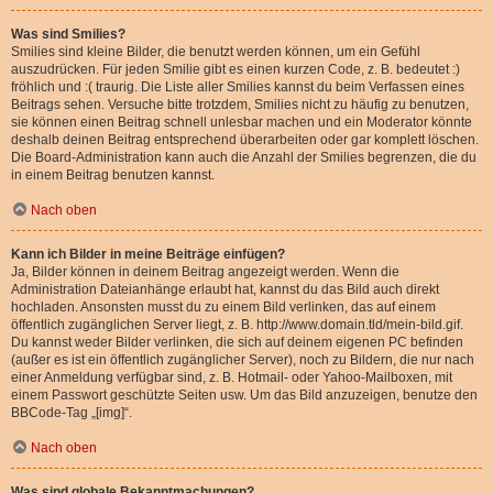
Was sind Smilies?
Smilies sind kleine Bilder, die benutzt werden können, um ein Gefühl
auszudrücken. Für jeden Smilie gibt es einen kurzen Code, z. B. bedeutet :)
fröhlich und :( traurig. Die Liste aller Smilies kannst du beim Verfassen eines
Beitrags sehen. Versuche bitte trotzdem, Smilies nicht zu häufig zu benutzen,
sie können einen Beitrag schnell unlesbar machen und ein Moderator könnte
deshalb deinen Beitrag entsprechend überarbeiten oder gar komplett löschen.
Die Board-Administration kann auch die Anzahl der Smilies begrenzen, die du
in einem Beitrag benutzen kannst.
Nach oben
Kann ich Bilder in meine Beiträge einfügen?
Ja, Bilder können in deinem Beitrag angezeigt werden. Wenn die
Administration Dateianhänge erlaubt hat, kannst du das Bild auch direkt
hochladen. Ansonsten musst du zu einem Bild verlinken, das auf einem
öffentlich zugänglichen Server liegt, z. B. http://www.domain.tld/mein-bild.gif.
Du kannst weder Bilder verlinken, die sich auf deinem eigenen PC befinden
(außer es ist ein öffentlich zugänglicher Server), noch zu Bildern, die nur nach
einer Anmeldung verfügbar sind, z. B. Hotmail- oder Yahoo-Mailboxen, mit
einem Passwort geschützte Seiten usw. Um das Bild anzuzeigen, benutze den
BBCode-Tag „[img]“.
Nach oben
Was sind globale Bekanntmachungen?