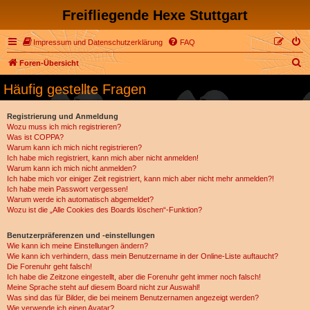
Freifliegende Hexe Stuttgart
Impressum und Datenschutzerklärung
FAQ
S
Foren-Übersicht
u
Häufig gestellte Fragen
c
h
Registrierung und Anmeldung
Wozu muss ich mich registrieren?
e
Was ist COPPA?
Warum kann ich mich nicht registrieren?
Ich habe mich registriert, kann mich aber nicht anmelden!
Warum kann ich mich nicht anmelden?
Ich habe mich vor einiger Zeit registriert, kann mich aber nicht mehr anmelden?!
Ich habe mein Passwort vergessen!
Warum werde ich automatisch abgemeldet?
Wozu ist die „Alle Cookies des Boards löschen“-Funktion?
Benutzerpräferenzen und -einstellungen
Wie kann ich meine Einstellungen ändern?
Wie kann ich verhindern, dass mein Benutzername in der Online-Liste auftaucht?
Die Forenuhr geht falsch!
Ich habe die Zeitzone eingestellt, aber die Forenuhr geht immer noch falsch!
Meine Sprache steht auf diesem Board nicht zur Auswahl!
Was sind das für Bilder, die bei meinem Benutzernamen angezeigt werden?
Wie verwende ich einen Avatar?