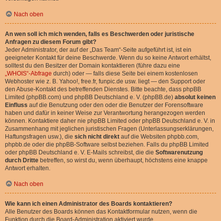
Nach oben
An wen soll ich mich wenden, falls es Beschwerden oder juristische
Anfragen zu diesem Forum gibt?
Jeder Administrator, der auf der „Das Team“-Seite aufgeführt ist, ist ein
geeigneter Kontakt für deine Beschwerde. Wenn du so keine Antwort erhältst,
solltest du den Besitzer der Domain kontaktieren (führe dazu eine
„WHOIS“-Abfrage
durch) oder — falls diese Seite bei einem kostenlosen
Webhoster wie z. B. Yahoo!, free.fr, funpic.de usw. liegt — den Support oder
den Abuse-Kontakt des betreffenden Dienstes. Bitte beachte, dass phpBB
Limited (phpBB.com) und phpBB Deutschland e. V. (phpBB.de)
absolut keinen
Einfluss
auf die Benutzung oder den oder die Benutzer der Forensoftware
haben und dafür in keiner Weise zur Verantwortung herangezogen werden
können. Kontaktiere daher nie phpBB Limited oder phpBB Deutschland e. V. in
Zusammenhang mit jeglichen juristischen Fragen (Unterlassungserklärungen,
Haftungsfragen usw.), die
sich nicht direkt
auf die Websiten phpbb.com,
phpbb.de oder die phpBB-Software selbst beziehen. Falls du phpBB Limited
oder phpBB Deutschland e. V. E-Mails schreibst, die die
Softwarenutzung
durch Dritte
betreffen, so wirst du, wenn überhaupt, höchstens eine knappe
Antwort erhalten.
Nach oben
Wie kann ich einen Administrator des Boards kontaktieren?
Alle Benutzer des Boards können das Kontaktformular nutzen, wenn die
Funktion durch die Board-Administration aktiviert wurde.