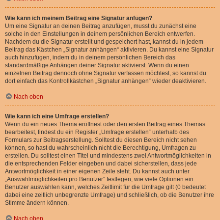
Wie kann ich meinem Beitrag eine Signatur anfügen?
Um eine Signatur an deinen Beitrag anzufügen, musst du zunächst eine
solche in den Einstellungen in deinem persönlichen Bereich entwerfen.
Nachdem du die Signatur erstellt und gespeichert hast, kannst du in jedem
Beitrag das Kästchen „Signatur anhängen“ aktivieren. Du kannst eine Signatur
auch hinzufügen, indem du in deinem persönlichen Bereich das
standardmäßige Anhängen deiner Signatur aktivierst. Wenn du einen
einzelnen Beitrag dennoch ohne Signatur verfassen möchtest, so kannst du
dort einfach das Kontrollkästchen „Signatur anhängen“ wieder deaktivieren.
Nach oben
Wie kann ich eine Umfrage erstellen?
Wenn du ein neues Thema eröffnest oder den ersten Beitrag eines Themas
bearbeitest, findest du ein Register „Umfrage erstellen“ unterhalb des
Formulars zur Beitragserstellung. Solltest du diesen Bereich nicht sehen
können, so hast du wahrscheinlich nicht die Berechtigung, Umfragen zu
erstellen. Du solltest einen Titel und mindestens zwei Antwortmöglichkeiten in
die entsprechenden Felder eingeben und dabei sicherstellen, dass jede
Antwortmöglichkeit in einer eigenen Zeile steht. Du kannst auch unter
„Auswahlmöglichkeiten pro Benutzer“ festlegen, wie viele Optionen ein
Benutzer auswählen kann, welches Zeitlimit für die Umfrage gilt (0 bedeutet
dabei eine zeitlich unbegrenzte Umfrage) und schließlich, ob die Benutzer ihre
Stimme ändern können.
Nach oben