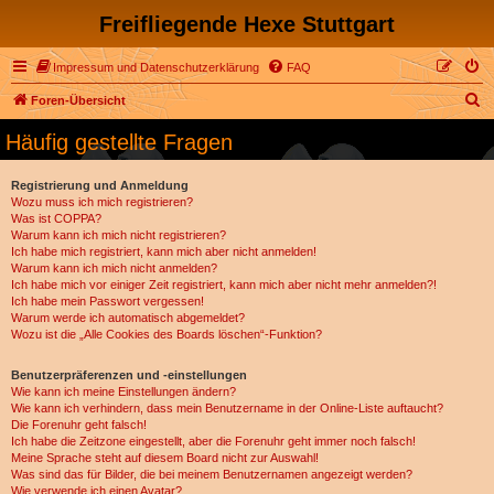
Freifliegende Hexe Stuttgart
Impressum und Datenschutzerklärung
FAQ
S
Foren-Übersicht
u
Häufig gestellte Fragen
c
h
Registrierung und Anmeldung
Wozu muss ich mich registrieren?
e
Was ist COPPA?
Warum kann ich mich nicht registrieren?
Ich habe mich registriert, kann mich aber nicht anmelden!
Warum kann ich mich nicht anmelden?
Ich habe mich vor einiger Zeit registriert, kann mich aber nicht mehr anmelden?!
Ich habe mein Passwort vergessen!
Warum werde ich automatisch abgemeldet?
Wozu ist die „Alle Cookies des Boards löschen“-Funktion?
Benutzerpräferenzen und -einstellungen
Wie kann ich meine Einstellungen ändern?
Wie kann ich verhindern, dass mein Benutzername in der Online-Liste auftaucht?
Die Forenuhr geht falsch!
Ich habe die Zeitzone eingestellt, aber die Forenuhr geht immer noch falsch!
Meine Sprache steht auf diesem Board nicht zur Auswahl!
Was sind das für Bilder, die bei meinem Benutzernamen angezeigt werden?
Wie verwende ich einen Avatar?