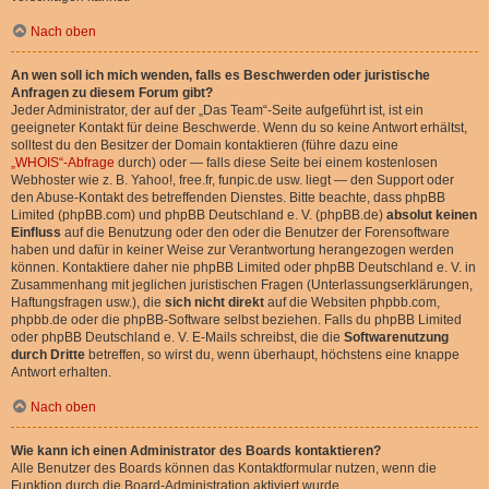
Nach oben
An wen soll ich mich wenden, falls es Beschwerden oder juristische
Anfragen zu diesem Forum gibt?
Jeder Administrator, der auf der „Das Team“-Seite aufgeführt ist, ist ein
geeigneter Kontakt für deine Beschwerde. Wenn du so keine Antwort erhältst,
solltest du den Besitzer der Domain kontaktieren (führe dazu eine
„WHOIS“-Abfrage
durch) oder — falls diese Seite bei einem kostenlosen
Webhoster wie z. B. Yahoo!, free.fr, funpic.de usw. liegt — den Support oder
den Abuse-Kontakt des betreffenden Dienstes. Bitte beachte, dass phpBB
Limited (phpBB.com) und phpBB Deutschland e. V. (phpBB.de)
absolut keinen
Einfluss
auf die Benutzung oder den oder die Benutzer der Forensoftware
haben und dafür in keiner Weise zur Verantwortung herangezogen werden
können. Kontaktiere daher nie phpBB Limited oder phpBB Deutschland e. V. in
Zusammenhang mit jeglichen juristischen Fragen (Unterlassungserklärungen,
Haftungsfragen usw.), die
sich nicht direkt
auf die Websiten phpbb.com,
phpbb.de oder die phpBB-Software selbst beziehen. Falls du phpBB Limited
oder phpBB Deutschland e. V. E-Mails schreibst, die die
Softwarenutzung
durch Dritte
betreffen, so wirst du, wenn überhaupt, höchstens eine knappe
Antwort erhalten.
Nach oben
Wie kann ich einen Administrator des Boards kontaktieren?
Alle Benutzer des Boards können das Kontaktformular nutzen, wenn die
Funktion durch die Board-Administration aktiviert wurde.