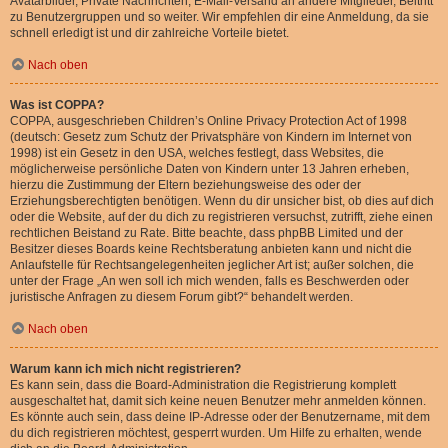
Avatarbilder, Private Nachrichten, E-Mail-Versand an andere Mitglieder, Beitritt
zu Benutzergruppen und so weiter. Wir empfehlen dir eine Anmeldung, da sie
schnell erledigt ist und dir zahlreiche Vorteile bietet.
Nach oben
Was ist COPPA?
COPPA, ausgeschrieben Children’s Online Privacy Protection Act of 1998
(deutsch: Gesetz zum Schutz der Privatsphäre von Kindern im Internet von
1998) ist ein Gesetz in den USA, welches festlegt, dass Websites, die
möglicherweise persönliche Daten von Kindern unter 13 Jahren erheben,
hierzu die Zustimmung der Eltern beziehungsweise des oder der
Erziehungsberechtigten benötigen. Wenn du dir unsicher bist, ob dies auf dich
oder die Website, auf der du dich zu registrieren versuchst, zutrifft, ziehe einen
rechtlichen Beistand zu Rate. Bitte beachte, dass phpBB Limited und der
Besitzer dieses Boards keine Rechtsberatung anbieten kann und nicht die
Anlaufstelle für Rechtsangelegenheiten jeglicher Art ist; außer solchen, die
unter der Frage „An wen soll ich mich wenden, falls es Beschwerden oder
juristische Anfragen zu diesem Forum gibt?“ behandelt werden.
Nach oben
Warum kann ich mich nicht registrieren?
Es kann sein, dass die Board-Administration die Registrierung komplett
ausgeschaltet hat, damit sich keine neuen Benutzer mehr anmelden können.
Es könnte auch sein, dass deine IP-Adresse oder der Benutzername, mit dem
du dich registrieren möchtest, gesperrt wurden. Um Hilfe zu erhalten, wende