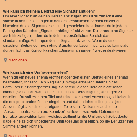
Wie kann ich meinem Beitrag eine Signatur anfügen?
Um eine Signatur an deinen Beitrag anzufügen, musst du zunächst eine
solche in den Einstellungen in deinem persönlichen Bereich entwerfen.
Nachdem du die Signatur erstellt und gespeichert hast, kannst du in jedem
Beitrag das Kästchen „Signatur anhängen“ aktivieren. Du kannst eine Signatur
auch hinzufügen, indem du in deinem persönlichen Bereich das
standardmäßige Anhängen deiner Signatur aktivierst. Wenn du einen
einzelnen Beitrag dennoch ohne Signatur verfassen möchtest, so kannst du
dort einfach das Kontrollkästchen „Signatur anhängen“ wieder deaktivieren.
Nach oben
Wie kann ich eine Umfrage erstellen?
Wenn du ein neues Thema eröffnest oder den ersten Beitrag eines Themas
bearbeitest, findest du ein Register „Umfrage erstellen“ unterhalb des
Formulars zur Beitragserstellung. Solltest du diesen Bereich nicht sehen
können, so hast du wahrscheinlich nicht die Berechtigung, Umfragen zu
erstellen. Du solltest einen Titel und mindestens zwei Antwortmöglichkeiten in
die entsprechenden Felder eingeben und dabei sicherstellen, dass jede
Antwortmöglichkeit in einer eigenen Zeile steht. Du kannst auch unter
„Auswahlmöglichkeiten pro Benutzer“ festlegen, wie viele Optionen ein
Benutzer auswählen kann, welches Zeitlimit für die Umfrage gilt (0 bedeutet
dabei eine zeitlich unbegrenzte Umfrage) und schließlich, ob die Benutzer ihre
Stimme ändern können.
Nach oben