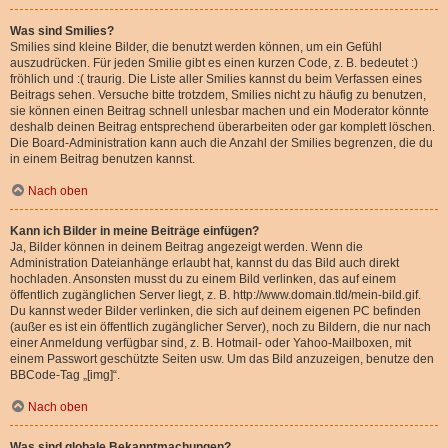
Was sind Smilies?
Smilies sind kleine Bilder, die benutzt werden können, um ein Gefühl
auszudrücken. Für jeden Smilie gibt es einen kurzen Code, z. B. bedeutet :)
fröhlich und :( traurig. Die Liste aller Smilies kannst du beim Verfassen eines
Beitrags sehen. Versuche bitte trotzdem, Smilies nicht zu häufig zu benutzen,
sie können einen Beitrag schnell unlesbar machen und ein Moderator könnte
deshalb deinen Beitrag entsprechend überarbeiten oder gar komplett löschen.
Die Board-Administration kann auch die Anzahl der Smilies begrenzen, die du
in einem Beitrag benutzen kannst.
Nach oben
Kann ich Bilder in meine Beiträge einfügen?
Ja, Bilder können in deinem Beitrag angezeigt werden. Wenn die
Administration Dateianhänge erlaubt hat, kannst du das Bild auch direkt
hochladen. Ansonsten musst du zu einem Bild verlinken, das auf einem
öffentlich zugänglichen Server liegt, z. B. http://www.domain.tld/mein-bild.gif.
Du kannst weder Bilder verlinken, die sich auf deinem eigenen PC befinden
(außer es ist ein öffentlich zugänglicher Server), noch zu Bildern, die nur nach
einer Anmeldung verfügbar sind, z. B. Hotmail- oder Yahoo-Mailboxen, mit
einem Passwort geschützte Seiten usw. Um das Bild anzuzeigen, benutze den
BBCode-Tag „[img]“.
Nach oben
Was sind globale Bekanntmachungen?