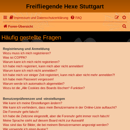
Freifliegende Hexe Stuttgart
Impressum und Datenschutzerklärung
FAQ
S
Foren-Übersicht
u
Häufig gestellte Fragen
c
h
Registrierung und Anmeldung
Wozu muss ich mich registrieren?
e
Was ist COPPA?
Warum kann ich mich nicht registrieren?
Ich habe mich registriert, kann mich aber nicht anmelden!
Warum kann ich mich nicht anmelden?
Ich habe mich vor einiger Zeit registriert, kann mich aber nicht mehr anmelden?!
Ich habe mein Passwort vergessen!
Warum werde ich automatisch abgemeldet?
Wozu ist die „Alle Cookies des Boards löschen“-Funktion?
Benutzerpräferenzen und -einstellungen
Wie kann ich meine Einstellungen ändern?
Wie kann ich verhindern, dass mein Benutzername in der Online-Liste auftaucht?
Die Forenuhr geht falsch!
Ich habe die Zeitzone eingestellt, aber die Forenuhr geht immer noch falsch!
Meine Sprache steht auf diesem Board nicht zur Auswahl!
Was sind das für Bilder, die bei meinem Benutzernamen angezeigt werden?
Wie verwende ich einen Avatar?