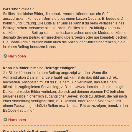
Was sind Smilies?
Smilies sind kleine Bilder, die benutzt werden können, um ein Gefühl
auszudrücken. Für jeden Smilie gibt es einen kurzen Code, z. B. bedeutet :)
fröhlich und :( traurig. Die Liste aller Smilies kannst du beim Verfassen eines
Beitrags sehen. Versuche bitte trotzdem, Smilies nicht zu häufig zu benutzen,
sie können einen Beitrag schnell unlesbar machen und ein Moderator könnte
deshalb deinen Beitrag entsprechend überarbeiten oder gar komplett löschen.
Die Board-Administration kann auch die Anzahl der Smilies begrenzen, die du
in einem Beitrag benutzen kannst.
Nach oben
Kann ich Bilder in meine Beiträge einfügen?
Ja, Bilder können in deinem Beitrag angezeigt werden. Wenn die
Administration Dateianhänge erlaubt hat, kannst du das Bild auch direkt
hochladen. Ansonsten musst du zu einem Bild verlinken, das auf einem
öffentlich zugänglichen Server liegt, z. B. http://www.domain.tld/mein-bild.gif.
Du kannst weder Bilder verlinken, die sich auf deinem eigenen PC befinden
(außer es ist ein öffentlich zugänglicher Server), noch zu Bildern, die nur nach
einer Anmeldung verfügbar sind, z. B. Hotmail- oder Yahoo-Mailboxen, mit
einem Passwort geschützte Seiten usw. Um das Bild anzuzeigen, benutze den
BBCode-Tag „[img]“.
Nach oben
Was sind globale Bekanntmachungen?