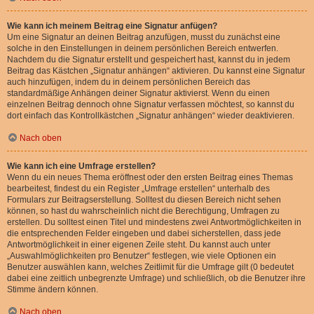
Wie kann ich meinem Beitrag eine Signatur anfügen?
Um eine Signatur an deinen Beitrag anzufügen, musst du zunächst eine
solche in den Einstellungen in deinem persönlichen Bereich entwerfen.
Nachdem du die Signatur erstellt und gespeichert hast, kannst du in jedem
Beitrag das Kästchen „Signatur anhängen“ aktivieren. Du kannst eine Signatur
auch hinzufügen, indem du in deinem persönlichen Bereich das
standardmäßige Anhängen deiner Signatur aktivierst. Wenn du einen
einzelnen Beitrag dennoch ohne Signatur verfassen möchtest, so kannst du
dort einfach das Kontrollkästchen „Signatur anhängen“ wieder deaktivieren.
Nach oben
Wie kann ich eine Umfrage erstellen?
Wenn du ein neues Thema eröffnest oder den ersten Beitrag eines Themas
bearbeitest, findest du ein Register „Umfrage erstellen“ unterhalb des
Formulars zur Beitragserstellung. Solltest du diesen Bereich nicht sehen
können, so hast du wahrscheinlich nicht die Berechtigung, Umfragen zu
erstellen. Du solltest einen Titel und mindestens zwei Antwortmöglichkeiten in
die entsprechenden Felder eingeben und dabei sicherstellen, dass jede
Antwortmöglichkeit in einer eigenen Zeile steht. Du kannst auch unter
„Auswahlmöglichkeiten pro Benutzer“ festlegen, wie viele Optionen ein
Benutzer auswählen kann, welches Zeitlimit für die Umfrage gilt (0 bedeutet
dabei eine zeitlich unbegrenzte Umfrage) und schließlich, ob die Benutzer ihre
Stimme ändern können.
Nach oben