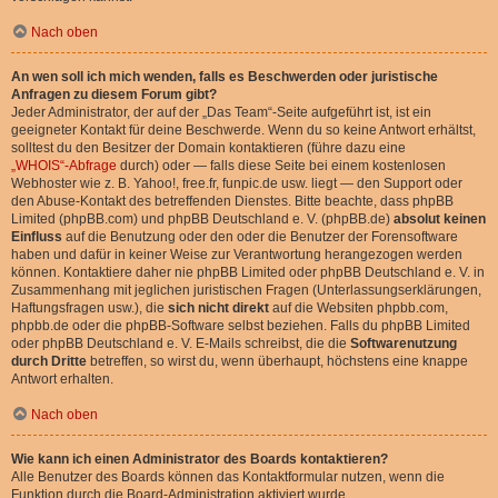
Nach oben
An wen soll ich mich wenden, falls es Beschwerden oder juristische
Anfragen zu diesem Forum gibt?
Jeder Administrator, der auf der „Das Team“-Seite aufgeführt ist, ist ein
geeigneter Kontakt für deine Beschwerde. Wenn du so keine Antwort erhältst,
solltest du den Besitzer der Domain kontaktieren (führe dazu eine
„WHOIS“-Abfrage
durch) oder — falls diese Seite bei einem kostenlosen
Webhoster wie z. B. Yahoo!, free.fr, funpic.de usw. liegt — den Support oder
den Abuse-Kontakt des betreffenden Dienstes. Bitte beachte, dass phpBB
Limited (phpBB.com) und phpBB Deutschland e. V. (phpBB.de)
absolut keinen
Einfluss
auf die Benutzung oder den oder die Benutzer der Forensoftware
haben und dafür in keiner Weise zur Verantwortung herangezogen werden
können. Kontaktiere daher nie phpBB Limited oder phpBB Deutschland e. V. in
Zusammenhang mit jeglichen juristischen Fragen (Unterlassungserklärungen,
Haftungsfragen usw.), die
sich nicht direkt
auf die Websiten phpbb.com,
phpbb.de oder die phpBB-Software selbst beziehen. Falls du phpBB Limited
oder phpBB Deutschland e. V. E-Mails schreibst, die die
Softwarenutzung
durch Dritte
betreffen, so wirst du, wenn überhaupt, höchstens eine knappe
Antwort erhalten.
Nach oben
Wie kann ich einen Administrator des Boards kontaktieren?
Alle Benutzer des Boards können das Kontaktformular nutzen, wenn die
Funktion durch die Board-Administration aktiviert wurde.