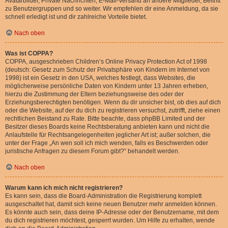
Avatarbilder, Private Nachrichten, E-Mail-Versand an andere Mitglieder, Beitritt
zu Benutzergruppen und so weiter. Wir empfehlen dir eine Anmeldung, da sie
schnell erledigt ist und dir zahlreiche Vorteile bietet.
Nach oben
Was ist COPPA?
COPPA, ausgeschrieben Children’s Online Privacy Protection Act of 1998
(deutsch: Gesetz zum Schutz der Privatsphäre von Kindern im Internet von
1998) ist ein Gesetz in den USA, welches festlegt, dass Websites, die
möglicherweise persönliche Daten von Kindern unter 13 Jahren erheben,
hierzu die Zustimmung der Eltern beziehungsweise des oder der
Erziehungsberechtigten benötigen. Wenn du dir unsicher bist, ob dies auf dich
oder die Website, auf der du dich zu registrieren versuchst, zutrifft, ziehe einen
rechtlichen Beistand zu Rate. Bitte beachte, dass phpBB Limited und der
Besitzer dieses Boards keine Rechtsberatung anbieten kann und nicht die
Anlaufstelle für Rechtsangelegenheiten jeglicher Art ist; außer solchen, die
unter der Frage „An wen soll ich mich wenden, falls es Beschwerden oder
juristische Anfragen zu diesem Forum gibt?“ behandelt werden.
Nach oben
Warum kann ich mich nicht registrieren?
Es kann sein, dass die Board-Administration die Registrierung komplett
ausgeschaltet hat, damit sich keine neuen Benutzer mehr anmelden können.
Es könnte auch sein, dass deine IP-Adresse oder der Benutzername, mit dem
du dich registrieren möchtest, gesperrt wurden. Um Hilfe zu erhalten, wende