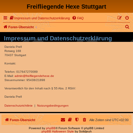
Freifliegende Hexe Stuttgart
Impressum und Datenschutzerklärung
FAQ
S
Foren-Übersicht
u
Impressum und Datenschutzerklärung
c
Daniela Prell
h
Rotweg 168
70437 Stuttgart
e
Kontakt:
Telefon: 017647270089
E-Mail:
admin@freifliegendehexe.de
Steuernummer: 95438/21898
Verantwortlich für den Inhalt nach § 55 Abs. 2 RStV:
Daniela Prell
Datenschutzrichtlinie
|
Nutzungsbedingungen
Foren-Übersicht
Alle Zeiten sind
UTC+02:00
Powered by
phpBB
® Forum Software © phpBB Limited
phpBB Halloween Style
by Solidjeuh