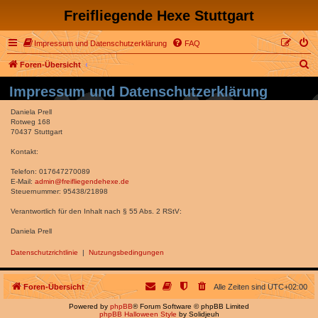
Freifliegende Hexe Stuttgart
Impressum und Datenschutzerklärung
FAQ
S
Foren-Übersicht
u
Impressum und Datenschutzerklärung
c
Daniela Prell
h
Rotweg 168
70437 Stuttgart
e
Kontakt:
Telefon: 017647270089
E-Mail:
admin@freifliegendehexe.de
Steuernummer: 95438/21898
Verantwortlich für den Inhalt nach § 55 Abs. 2 RStV:
Daniela Prell
Datenschutzrichtlinie
|
Nutzungsbedingungen
Foren-Übersicht
Alle Zeiten sind
UTC+02:00
Powered by
phpBB
® Forum Software © phpBB Limited
phpBB Halloween Style
by Solidjeuh