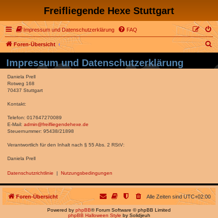
Freifliegende Hexe Stuttgart
Impressum und Datenschutzerklärung
FAQ
S
Foren-Übersicht
u
Impressum und Datenschutzerklärung
c
Daniela Prell
h
Rotweg 168
70437 Stuttgart
e
Kontakt:
Telefon: 017647270089
E-Mail:
admin@freifliegendehexe.de
Steuernummer: 95438/21898
Verantwortlich für den Inhalt nach § 55 Abs. 2 RStV:
Daniela Prell
Datenschutzrichtlinie
|
Nutzungsbedingungen
Foren-Übersicht
Alle Zeiten sind
UTC+02:00
Powered by
phpBB
® Forum Software © phpBB Limited
phpBB Halloween Style
by Solidjeuh