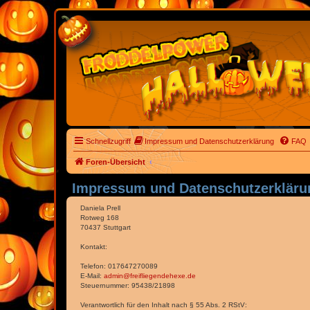
Schnellzugriff
Impressum und Datenschutzerklärung
FAQ
Foren-Übersicht
Impressum und Datenschutzerkläru
Daniela Prell
Rotweg 168
70437 Stuttgart
Kontakt:
Telefon: 017647270089
E-Mail:
admin@freifliegendehexe.de
Steuernummer: 95438/21898
Verantwortlich für den Inhalt nach § 55 Abs. 2 RStV: