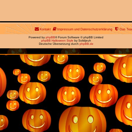
Kontakt
Impressum und Datenschutzerklärung
Das Te
Powered by
phpBB
® Forum Software © phpBB Limited
phpBB Halloween Style
by Solidjeuh
Deutsche Übersetzung durch
phpBB.de