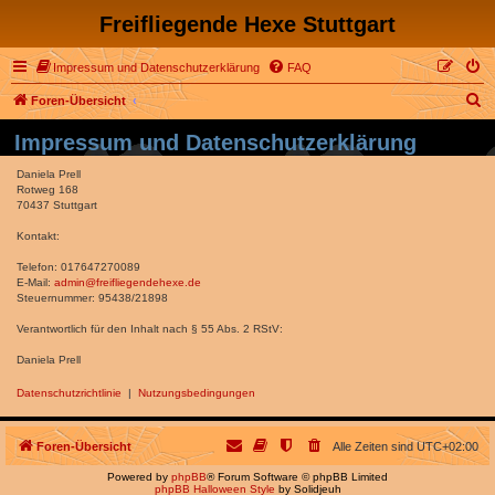
Freifliegende Hexe Stuttgart
Impressum und Datenschutzerklärung
FAQ
S
Foren-Übersicht
u
Impressum und Datenschutzerklärung
c
Daniela Prell
h
Rotweg 168
70437 Stuttgart
e
Kontakt:
Telefon: 017647270089
E-Mail:
admin@freifliegendehexe.de
Steuernummer: 95438/21898
Verantwortlich für den Inhalt nach § 55 Abs. 2 RStV:
Daniela Prell
Datenschutzrichtlinie
|
Nutzungsbedingungen
Foren-Übersicht
Alle Zeiten sind
UTC+02:00
Powered by
phpBB
® Forum Software © phpBB Limited
phpBB Halloween Style
by Solidjeuh