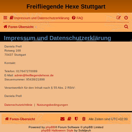
Freifliegende Hexe Stuttgart
Impressum und Datenschutzerklärung
FAQ
S
Foren-Übersicht
u
Impressum und Datenschutzerklärung
c
Daniela Prell
h
Rotweg 168
70437 Stuttgart
e
Kontakt:
Telefon: 017647270089
E-Mail:
admin@freifliegendehexe.de
Steuernummer: 95438/21898
Verantwortlich für den Inhalt nach § 55 Abs. 2 RStV:
Daniela Prell
Datenschutzrichtlinie
|
Nutzungsbedingungen
Foren-Übersicht
Alle Zeiten sind
UTC+02:00
Powered by
phpBB
® Forum Software © phpBB Limited
phpBB Halloween Style
by Solidjeuh