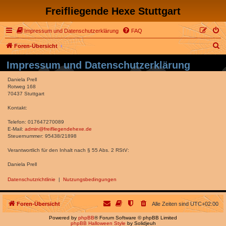
Freifliegende Hexe Stuttgart
Impressum und Datenschutzerklärung
FAQ
S
Foren-Übersicht
u
Impressum und Datenschutzerklärung
c
Daniela Prell
h
Rotweg 168
70437 Stuttgart
e
Kontakt:
Telefon: 017647270089
E-Mail:
admin@freifliegendehexe.de
Steuernummer: 95438/21898
Verantwortlich für den Inhalt nach § 55 Abs. 2 RStV:
Daniela Prell
Datenschutzrichtlinie
|
Nutzungsbedingungen
Foren-Übersicht
Alle Zeiten sind
UTC+02:00
Powered by
phpBB
® Forum Software © phpBB Limited
phpBB Halloween Style
by Solidjeuh