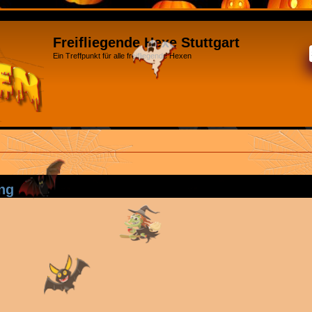
Freifliegende Hexe Stuttgart
Ein Treffpunkt für alle freifliegende Hexen
ng