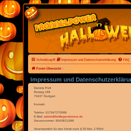
Schnellzugriff
Impressum und Datenschutzerklärung
FAQ
Foren-Übersicht
Impressum und Datenschutzerkläru
Daniela Prell
Rotweg 168
70437 Stuttgart
Kontakt:
Telefon: 017647270089
E-Mail:
admin@freifliegendehexe.de
Steuernummer: 95438/21898
Verantwortlich für den Inhalt nach § 55 Abs. 2 RStV: