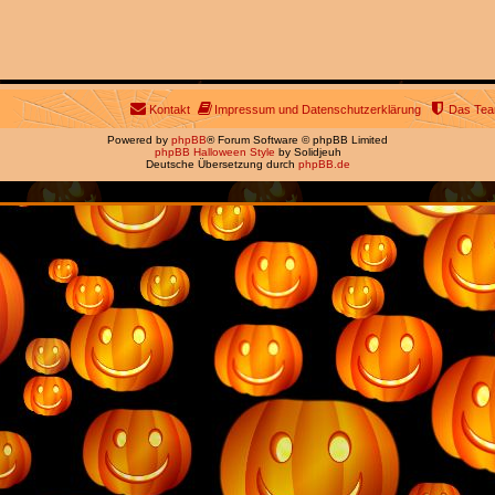
Kontakt
Impressum und Datenschutzerklärung
Das Te
Powered by
phpBB
® Forum Software © phpBB Limited
phpBB Halloween Style
by Solidjeuh
Deutsche Übersetzung durch
phpBB.de