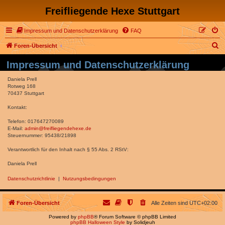
Freifliegende Hexe Stuttgart
Impressum und Datenschutzerklärung
FAQ
S
Foren-Übersicht
u
Impressum und Datenschutzerklärung
c
Daniela Prell
h
Rotweg 168
70437 Stuttgart
e
Kontakt:
Telefon: 017647270089
E-Mail:
admin@freifliegendehexe.de
Steuernummer: 95438/21898
Verantwortlich für den Inhalt nach § 55 Abs. 2 RStV:
Daniela Prell
Datenschutzrichtlinie
|
Nutzungsbedingungen
Foren-Übersicht
Alle Zeiten sind
UTC+02:00
Powered by
phpBB
® Forum Software © phpBB Limited
phpBB Halloween Style
by Solidjeuh