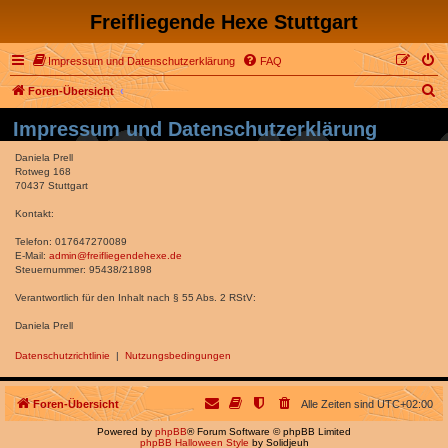
Freifliegende Hexe Stuttgart
Impressum und Datenschutzerklärung
FAQ
S
Foren-Übersicht
u
Impressum und Datenschutzerklärung
c
Daniela Prell
h
Rotweg 168
70437 Stuttgart
e
Kontakt:
Telefon: 017647270089
E-Mail:
admin@freifliegendehexe.de
Steuernummer: 95438/21898
Verantwortlich für den Inhalt nach § 55 Abs. 2 RStV:
Daniela Prell
Datenschutzrichtlinie
|
Nutzungsbedingungen
Foren-Übersicht
Alle Zeiten sind
UTC+02:00
Powered by
phpBB
® Forum Software © phpBB Limited
phpBB Halloween Style
by Solidjeuh