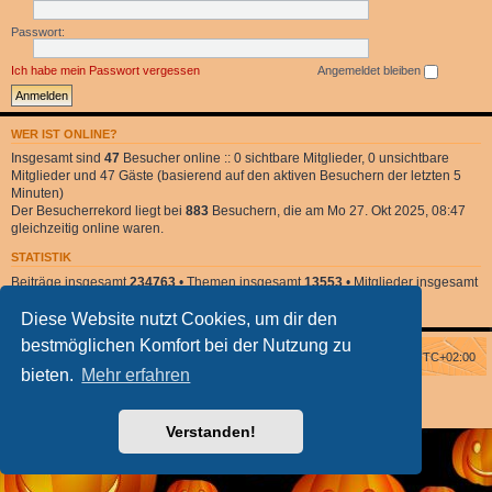
Passwort:
Ich habe mein Passwort vergessen
Angemeldet bleiben
WER IST ONLINE?
Insgesamt sind
47
Besucher online :: 0 sichtbare Mitglieder, 0 unsichtbare
Mitglieder und 47 Gäste (basierend auf den aktiven Besuchern der letzten 5
Minuten)
Der Besucherrekord liegt bei
883
Besuchern, die am Mo 27. Okt 2025, 08:47
gleichzeitig online waren.
STATISTIK
Beiträge insgesamt
234763
• Themen insgesamt
13553
• Mitglieder insgesamt
2
• Unser neuestes Mitglied:
DonnaClara
Diese Website nutzt Cookies, um dir den
bestmöglichen Komfort bei der Nutzung zu
Foren-Übersicht
Alle Zeiten sind
UTC+02:00
bieten.
Mehr erfahren
Powered by
phpBB
® Forum Software © phpBB Limited
phpBB Halloween Style
by Solidjeuh
Deutsche Übersetzung durch
phpBB.de
Verstanden!