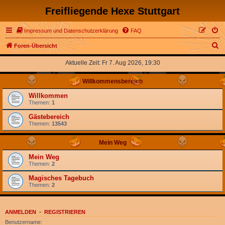
Freifliegende Hexe Stuttgart
Impressum und Datenschutzerklärung
FAQ
S
Foren-Übersicht
u
Aktuelle Zeit: Fr 7. Aug 2026, 19:30
c
Willkommensbereich
h
e
Willkommen
Themen:
1
Gästebereich
Themen:
13543
Mein Weg
Mein Weg
Themen:
2
Magisches Tagebuch
Themen:
2
ANMELDEN
•
REGISTRIEREN
Benutzername: