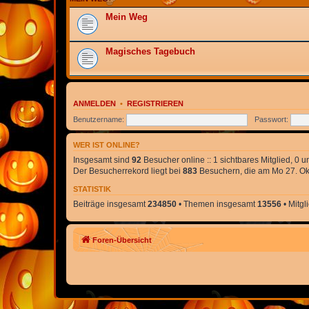
Mein Weg
Magisches Tagebuch
ANMELDEN
•
REGISTRIEREN
Benutzername:
Passwort:
WER IST ONLINE?
Insgesamt sind
92
Besucher online :: 1 sichtbares Mitglied, 0 
Der Besucherrekord liegt bei
883
Besuchern, die am Mo 27. Okt
STATISTIK
Beiträge insgesamt
234850
• Themen insgesamt
13556
• Mitg
Foren-Übersicht