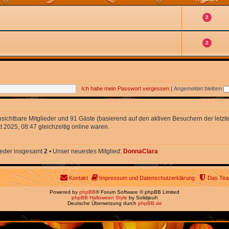
2
2
Ich habe mein Passwort vergessen
|
Angemeldet bleiben
unsichtbare Mitglieder und 91 Gäste (basierend auf den aktiven Besuchern der letzt
 2025, 08:47 gleichzeitig online waren.
lieder insgesamt
2
• Unser neuestes Mitglied:
DonnaClara
Kontakt
Impressum und Datenschutzerklärung
Das Te
Powered by
phpBB
® Forum Software © phpBB Limited
phpBB Halloween Style
by Solidjeuh
Deutsche Übersetzung durch
phpBB.de