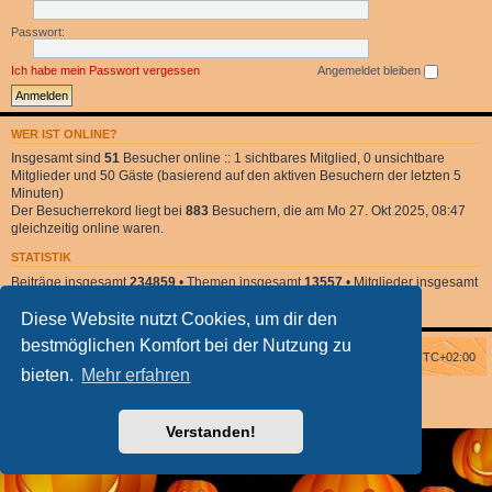
Passwort:
Ich habe mein Passwort vergessen
Angemeldet bleiben
WER IST ONLINE?
Insgesamt sind
51
Besucher online :: 1 sichtbares Mitglied, 0 unsichtbare
Mitglieder und 50 Gäste (basierend auf den aktiven Besuchern der letzten 5
Minuten)
Der Besucherrekord liegt bei
883
Besuchern, die am Mo 27. Okt 2025, 08:47
gleichzeitig online waren.
STATISTIK
Beiträge insgesamt
234859
• Themen insgesamt
13557
• Mitglieder insgesamt
2
• Unser neuestes Mitglied:
DonnaClara
Diese Website nutzt Cookies, um dir den
bestmöglichen Komfort bei der Nutzung zu
Foren-Übersicht
Alle Zeiten sind
UTC+02:00
bieten.
Mehr erfahren
Powered by
phpBB
® Forum Software © phpBB Limited
phpBB Halloween Style
by Solidjeuh
Deutsche Übersetzung durch
phpBB.de
Verstanden!