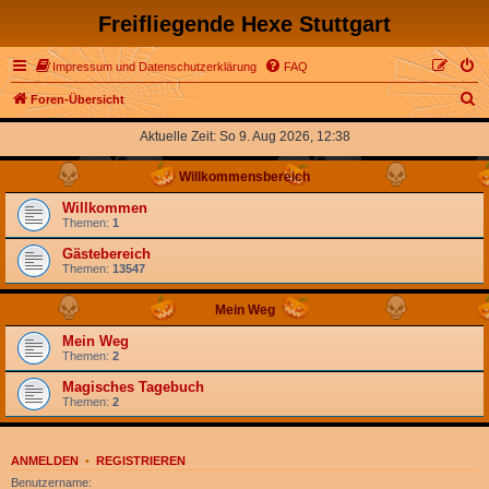
Freifliegende Hexe Stuttgart
Impressum und Datenschutzerklärung
FAQ
S
Foren-Übersicht
u
Aktuelle Zeit: So 9. Aug 2026, 12:38
c
Willkommensbereich
h
e
Willkommen
Themen:
1
Gästebereich
Themen:
13547
Mein Weg
Mein Weg
Themen:
2
Magisches Tagebuch
Themen:
2
ANMELDEN
•
REGISTRIEREN
Benutzername: