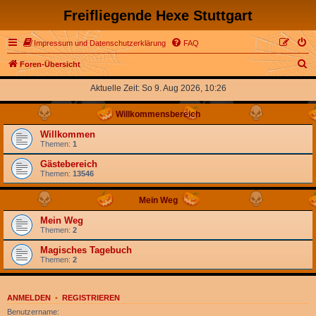
Freifliegende Hexe Stuttgart
Impressum und Datenschutzerklärung
FAQ
S
Foren-Übersicht
u
Aktuelle Zeit: So 9. Aug 2026, 10:26
c
Willkommensbereich
h
e
Willkommen
Themen:
1
Gästebereich
Themen:
13546
Mein Weg
Mein Weg
Themen:
2
Magisches Tagebuch
Themen:
2
ANMELDEN
•
REGISTRIEREN
Benutzername: