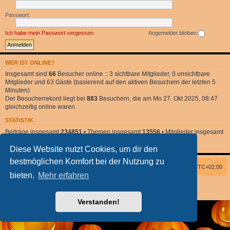
Passwort:
Ich habe mein Passwort vergessen
Angemeldet bleiben
WER IST ONLINE?
Insgesamt sind
66
Besucher online :: 3 sichtbare Mitglieder, 0 unsichtbare
Mitglieder und 63 Gäste (basierend auf den aktiven Besuchern der letzten 5
Minuten)
Der Besucherrekord liegt bei
883
Besuchern, die am Mo 27. Okt 2025, 08:47
gleichzeitig online waren.
STATISTIK
Beiträge insgesamt
234851
• Themen insgesamt
13556
• Mitglieder insgesamt
2
• Unser neuestes Mitglied:
DonnaClara
Diese Website nutzt Cookies, um dir den
bestmöglichen Komfort bei der Nutzung zu
Foren-Übersicht
Alle Zeiten sind
UTC+02:00
bieten.
Mehr erfahren
Powered by
phpBB
® Forum Software © phpBB Limited
phpBB Halloween Style
by Solidjeuh
Deutsche Übersetzung durch
phpBB.de
Verstanden!