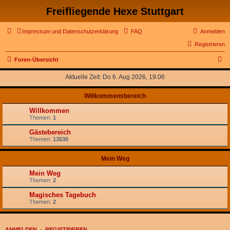
Freifliegende Hexe Stuttgart
Impressum und Datenschutzerklärung
FAQ
Anmelden
Registrieren
S
Foren-Übersicht
u
Aktuelle Zeit: Do 6. Aug 2026, 19:06
c
Willkommensbereich
h
e
Willkommen
Themen:
1
Gästebereich
Themen:
13530
Mein Weg
Mein Weg
Themen:
2
Magisches Tagebuch
Themen:
2
ANMELDEN
•
REGISTRIEREN