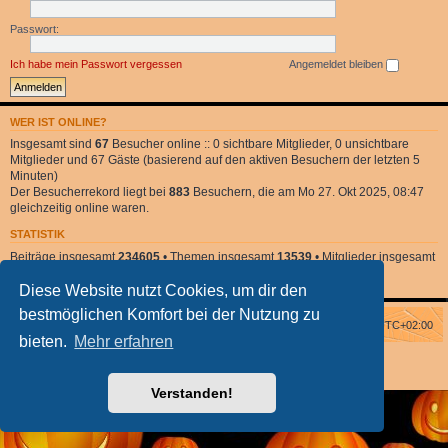
Passwort:
Ich habe mein Passwort vergessen
Angemeldet bleiben
WER IST ONLINE?
Insgesamt sind
67
Besucher online :: 0 sichtbare Mitglieder, 0 unsichtbare
Mitglieder und 67 Gäste (basierend auf den aktiven Besuchern der letzten 5
Minuten)
Der Besucherrekord liegt bei
883
Besuchern, die am Mo 27. Okt 2025, 08:47
gleichzeitig online waren.
STATISTIK
Beiträge insgesamt
234605
• Themen insgesamt
13539
• Mitglieder insgesamt
2
• Unser neuestes Mitglied:
DonnaClara
Diese Website nutzt Cookies, um dir den
bestmöglichen Komfort bei der Nutzung zu
Foren-Übersicht
Alle Zeiten sind
UTC+02:00
bieten.
Mehr erfahren
Powered by
phpBB
® Forum Software © phpBB Limited
phpBB Halloween Style
by Solidjeuh
Deutsche Übersetzung durch
phpBB.de
Verstanden!