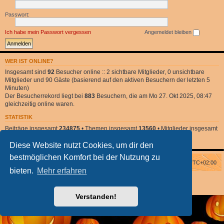
Passwort:
Ich habe mein Passwort vergessen
Angemeldet bleiben
WER IST ONLINE?
Insgesamt sind
92
Besucher online :: 2 sichtbare Mitglieder, 0 unsichtbare
Mitglieder und 90 Gäste (basierend auf den aktiven Besuchern der letzten 5
Minuten)
Der Besucherrekord liegt bei
883
Besuchern, die am Mo 27. Okt 2025, 08:47
gleichzeitig online waren.
STATISTIK
Beiträge insgesamt
234875
• Themen insgesamt
13560
• Mitglieder insgesamt
2
• Unser neuestes Mitglied:
DonnaClara
Diese Website nutzt Cookies, um dir den
bestmöglichen Komfort bei der Nutzung zu
Foren-Übersicht
Alle Zeiten sind
UTC+02:00
bieten.
Mehr erfahren
Powered by
phpBB
® Forum Software © phpBB Limited
phpBB Halloween Style
by Solidjeuh
Deutsche Übersetzung durch
phpBB.de
Verstanden!