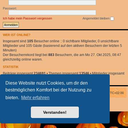
Passwort:
Ich habe mein Passwort vergessen
Angemeldet bleiben
WER IST ONLINE?
Insgesamt sind
105
Besucher online :: 0 sichtbare Mitglieder, 0 unsichtbare
Mitglieder und 105 Gäste (basierend auf den aktiven Besuchern der letzten 5
Minuten)
Der Besucherrekord liegt bei
883
Besuchern, die am Mo 27. Okt 2025, 08:47
gleichzeitig online waren.
STATISTIK
Beiträge insgesamt
234691
• Themen insgesamt
13546
• Mitglieder insgesamt
2
• Unser neuestes Mitglied:
DonnaClara
Diese Website nutzt Cookies, um dir den
bestmöglichen Komfort bei der Nutzung zu
Foren-Übersicht
Alle Zeiten sind
UTC+02:00
bieten.
Mehr erfahren
Powered by
phpBB
® Forum Software © phpBB Limited
phpBB Halloween Style
by Solidjeuh
Deutsche Übersetzung durch
phpBB.de
Verstanden!