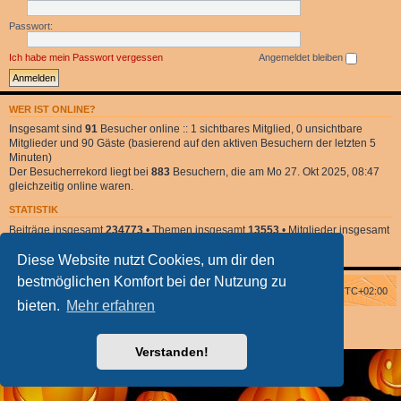
Passwort:
Ich habe mein Passwort vergessen
Angemeldet bleiben
WER IST ONLINE?
Insgesamt sind
91
Besucher online :: 1 sichtbares Mitglied, 0 unsichtbare
Mitglieder und 90 Gäste (basierend auf den aktiven Besuchern der letzten 5
Minuten)
Der Besucherrekord liegt bei
883
Besuchern, die am Mo 27. Okt 2025, 08:47
gleichzeitig online waren.
STATISTIK
Beiträge insgesamt
234773
• Themen insgesamt
13553
• Mitglieder insgesamt
2
• Unser neuestes Mitglied:
DonnaClara
Diese Website nutzt Cookies, um dir den
bestmöglichen Komfort bei der Nutzung zu
Foren-Übersicht
Alle Zeiten sind
UTC+02:00
bieten.
Mehr erfahren
Powered by
phpBB
® Forum Software © phpBB Limited
phpBB Halloween Style
by Solidjeuh
Deutsche Übersetzung durch
phpBB.de
Verstanden!