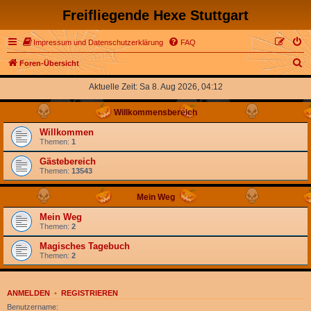
Freifliegende Hexe Stuttgart
Impressum und Datenschutzerklärung
FAQ
S
Foren-Übersicht
u
Aktuelle Zeit: Sa 8. Aug 2026, 04:12
c
Willkommensbereich
h
e
Willkommen
Themen:
1
Gästebereich
Themen:
13543
Mein Weg
Mein Weg
Themen:
2
Magisches Tagebuch
Themen:
2
ANMELDEN
•
REGISTRIEREN
Benutzername: