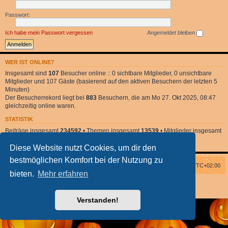
Passwort:
Ich habe mein Passwort vergessen
Angemeldet bleiben
WER IST ONLINE?
Insgesamt sind
107
Besucher online :: 0 sichtbare Mitglieder, 0 unsichtbare
Mitglieder und 107 Gäste (basierend auf den aktiven Besuchern der letzten 5
Minuten)
Der Besucherrekord liegt bei
883
Besuchern, die am Mo 27. Okt 2025, 08:47
gleichzeitig online waren.
STATISTIK
Beiträge insgesamt
234592
• Themen insgesamt
13539
• Mitglieder insgesamt
2
• Unser neuestes Mitglied:
DonnaClara
Diese Website nutzt Cookies, um dir den
bestmöglichen Komfort bei der Nutzung zu
Foren-Übersicht
Alle Zeiten sind
UTC+02:00
bieten.
Mehr erfahren
Powered by
phpBB
® Forum Software © phpBB Limited
phpBB Halloween Style
by Solidjeuh
Deutsche Übersetzung durch
phpBB.de
Verstanden!