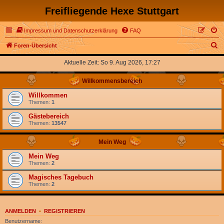
Freifliegende Hexe Stuttgart
Impressum und Datenschutzerklärung
FAQ
S
Foren-Übersicht
u
Aktuelle Zeit: So 9. Aug 2026, 17:27
c
Willkommensbereich
h
e
Willkommen
Themen:
1
Gästebereich
Themen:
13547
Mein Weg
Mein Weg
Themen:
2
Magisches Tagebuch
Themen:
2
ANMELDEN
•
REGISTRIEREN
Benutzername: