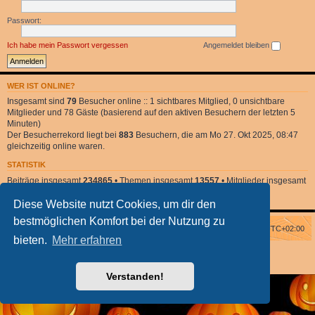
Passwort:
Ich habe mein Passwort vergessen
Angemeldet bleiben
WER IST ONLINE?
Insgesamt sind
79
Besucher online :: 1 sichtbares Mitglied, 0 unsichtbare
Mitglieder und 78 Gäste (basierend auf den aktiven Besuchern der letzten 5
Minuten)
Der Besucherrekord liegt bei
883
Besuchern, die am Mo 27. Okt 2025, 08:47
gleichzeitig online waren.
STATISTIK
Beiträge insgesamt
234865
• Themen insgesamt
13557
• Mitglieder insgesamt
2
• Unser neuestes Mitglied:
DonnaClara
Diese Website nutzt Cookies, um dir den
bestmöglichen Komfort bei der Nutzung zu
Foren-Übersicht
Alle Zeiten sind
UTC+02:00
bieten.
Mehr erfahren
Powered by
phpBB
® Forum Software © phpBB Limited
phpBB Halloween Style
by Solidjeuh
Deutsche Übersetzung durch
phpBB.de
Verstanden!