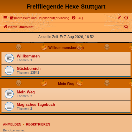
Freifliegende Hexe Stuttgart
Impressum und Datenschutzerklärung
FAQ
S
Foren-Übersicht
u
Aktuelle Zeit: Fr 7. Aug 2026, 16:52
c
Willkommensbereich
h
e
Willkommen
Themen:
1
Gästebereich
Themen:
13541
Mein Weg
Mein Weg
Themen:
2
Magisches Tagebuch
Themen:
2
ANMELDEN
•
REGISTRIEREN
Benutzername: