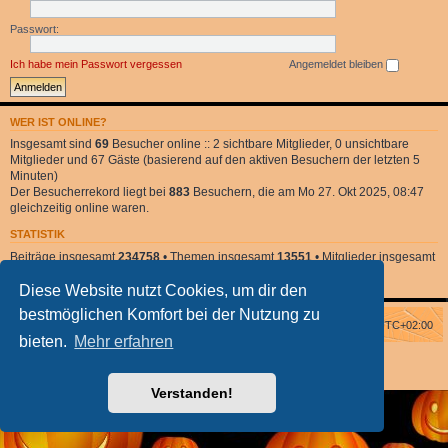
Passwort:
Ich habe mein Passwort vergessen
Angemeldet bleiben
WER IST ONLINE?
Insgesamt sind
69
Besucher online :: 2 sichtbare Mitglieder, 0 unsichtbare
Mitglieder und 67 Gäste (basierend auf den aktiven Besuchern der letzten 5
Minuten)
Der Besucherrekord liegt bei
883
Besuchern, die am Mo 27. Okt 2025, 08:47
gleichzeitig online waren.
STATISTIK
Beiträge insgesamt
234758
• Themen insgesamt
13551
• Mitglieder insgesamt
2
• Unser neuestes Mitglied:
DonnaClara
Diese Website nutzt Cookies, um dir den
bestmöglichen Komfort bei der Nutzung zu
Foren-Übersicht
Alle Zeiten sind
UTC+02:00
bieten.
Mehr erfahren
Powered by
phpBB
® Forum Software © phpBB Limited
phpBB Halloween Style
by Solidjeuh
Deutsche Übersetzung durch
phpBB.de
Verstanden!