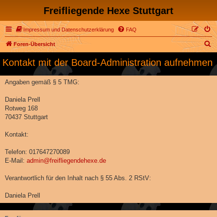
Freifliegende Hexe Stuttgart
Impressum und Datenschutzerklärung
FAQ
S
Foren-Übersicht
u
Kontakt mit der Board-Administration aufnehmen
c
h
Angaben gemäß § 5 TMG:
e
Daniela Prell
Rotweg 168
70437 Stuttgart
Kontakt:
Telefon: 017647270089
E-Mail:
admin@freifliegendehexe.de
Verantwortlich für den Inhalt nach § 55 Abs. 2 RStV:
Daniela Prell