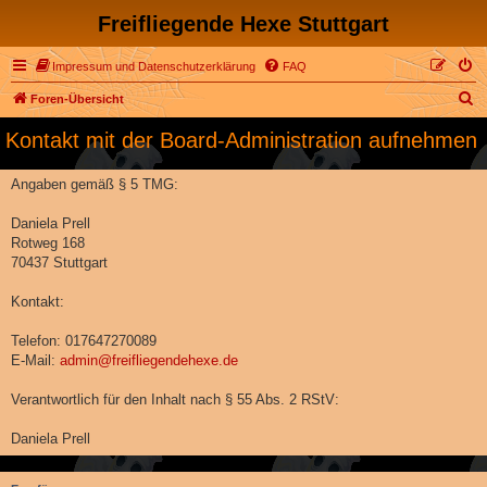
Freifliegende Hexe Stuttgart
Impressum und Datenschutzerklärung
FAQ
S
Foren-Übersicht
u
Kontakt mit der Board-Administration aufnehmen
c
h
Angaben gemäß § 5 TMG:
e
Daniela Prell
Rotweg 168
70437 Stuttgart
Kontakt:
Telefon: 017647270089
E-Mail:
admin@freifliegendehexe.de
Verantwortlich für den Inhalt nach § 55 Abs. 2 RStV:
Daniela Prell