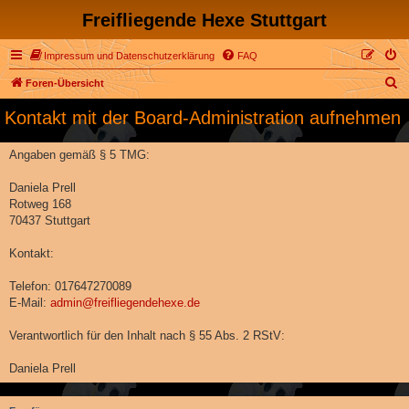
Freifliegende Hexe Stuttgart
Impressum und Datenschutzerklärung
FAQ
S
Foren-Übersicht
u
Kontakt mit der Board-Administration aufnehmen
c
h
Angaben gemäß § 5 TMG:
e
Daniela Prell
Rotweg 168
70437 Stuttgart
Kontakt:
Telefon: 017647270089
E-Mail:
admin@freifliegendehexe.de
Verantwortlich für den Inhalt nach § 55 Abs. 2 RStV:
Daniela Prell