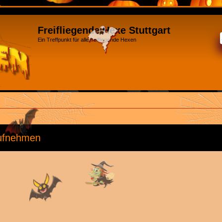
Freifliegende Hexe Stuttgart
Ein Treffpunkt für alle freifliegende Hexen
aufnehmen