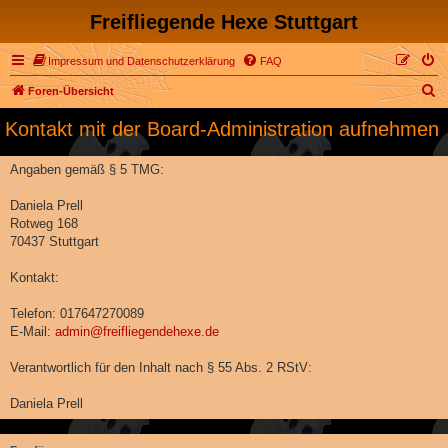
Freifliegende Hexe Stuttgart
Impressum und Datenschutzerklärung
FAQ
S
Foren-Übersicht
u
Kontakt mit der Board-Administration aufnehmen
c
h
Angaben gemäß § 5 TMG:
e
Daniela Prell
Rotweg 168
70437 Stuttgart
Kontakt:
Telefon: 017647270089
E-Mail:
admin@freifliegendehexe.de
Verantwortlich für den Inhalt nach § 55 Abs. 2 RStV:
Daniela Prell