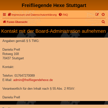
Freifliegende Hexe Stuttgart
Impressum und Datenschutzerklärung
FAQ
S
Foren-Übersicht
u
Kontakt mit der Board-Administration aufnehmen
c
h
Angaben gemäß § 5 TMG:
e
Daniela Prell
Rotweg 168
70437 Stuttgart
Kontakt:
Telefon: 017647270089
E-Mail:
admin@freifliegendehexe.de
Verantwortlich für den Inhalt nach § 55 Abs. 2 RStV:
Daniela Prell