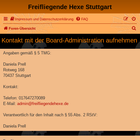
Freifliegende Hexe Stuttgart
Impressum und Datenschutzerklärung
FAQ
S
Foren-Übersicht
u
Kontakt mit der Board-Administration aufnehmen
c
h
Angaben gemäß § 5 TMG:
e
Daniela Prell
Rotweg 168
70437 Stuttgart
Kontakt:
Telefon: 017647270089
E-Mail:
admin@freifliegendehexe.de
Verantwortlich für den Inhalt nach § 55 Abs. 2 RStV:
Daniela Prell