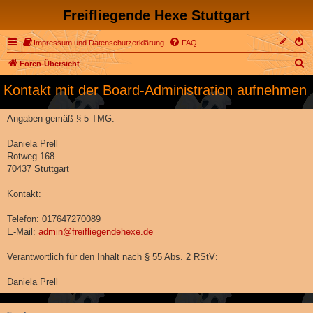
Freifliegende Hexe Stuttgart
Impressum und Datenschutzerklärung
FAQ
S
Foren-Übersicht
u
Kontakt mit der Board-Administration aufnehmen
c
h
Angaben gemäß § 5 TMG:
e
Daniela Prell
Rotweg 168
70437 Stuttgart
Kontakt:
Telefon: 017647270089
E-Mail:
admin@freifliegendehexe.de
Verantwortlich für den Inhalt nach § 55 Abs. 2 RStV:
Daniela Prell