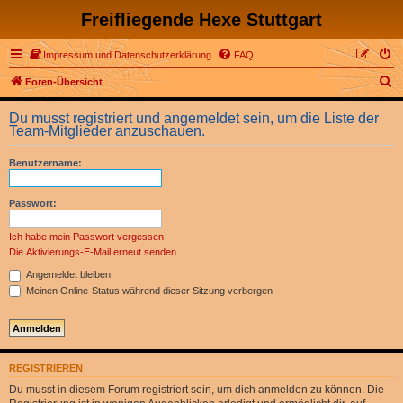
Freifliegende Hexe Stuttgart
Impressum und Datenschutzerklärung
FAQ
S
Foren-Übersicht
u
Du musst registriert und angemeldet sein, um die Liste der
c
Team-Mitglieder anzuschauen.
h
Benutzername:
e
Passwort:
Ich habe mein Passwort vergessen
Die Aktivierungs-E-Mail erneut senden
Angemeldet bleiben
Meinen Online-Status während dieser Sitzung verbergen
REGISTRIEREN
Du musst in diesem Forum registriert sein, um dich anmelden zu können. Die