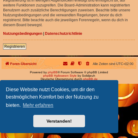
Registrierung ist in wenigen Augenblicken erledigt und ermöglicht dir, auf
weitere Funktionen zuzugreifen. Die Board-Administration kann registrierten
Benutzern auch zusätzliche Berechtigungen zuweisen. Beachte bitte unsere
Nutzungsbedingungen und die verwandten Regelungen, bevor du dich
registrierst. Bitte beachte auch die jeweiligen Forenregeln, wenn du dich in
diesem Board bewegst.
Nutzungsbedingungen
|
Datenschutzrichtlinie
Registrieren
Foren-Übersicht
Alle Zeiten sind
UTC+02:00
Powered by
phpBB
® Forum Software © phpBB Limited
phpBB Halloween Style
by Solidjeuh
Deutsche Übersetzung durch
phpBB.de
Diese Website nutzt Cookies, um dir den
bestmöglichen Komfort bei der Nutzung zu
bieten.
Mehr erfahren
Verstanden!