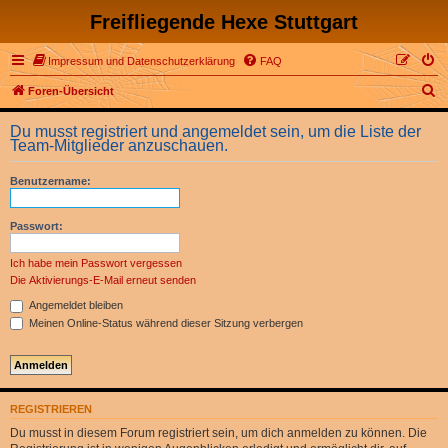
Freifliegende Hexe Stuttgart
Impressum und Datenschutzerklärung
FAQ
S
Foren-Übersicht
u
Du musst registriert und angemeldet sein, um die Liste der
c
Team-Mitglieder anzuschauen.
h
Benutzername:
e
Passwort:
Ich habe mein Passwort vergessen
Die Aktivierungs-E-Mail erneut senden
Angemeldet bleiben
Meinen Online-Status während dieser Sitzung verbergen
REGISTRIEREN
Du musst in diesem Forum registriert sein, um dich anmelden zu können. Die