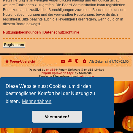
Registrierung ist in wenigen Augenblicken erledigt und ermöglicht dir, auf
weitere Funktionen zuzugreifen. Die Board-Administration kann registrierten
Benutzern auch zusätzliche Berechtigungen zuweisen. Beachte bitte unsere
Nutzungsbedingungen und die verwandten Regelungen, bevor du dich
registrierst. Bitte beachte auch die jeweiligen Forenregeln, wenn du dich in
diesem Board bewegst.
Nutzungsbedingungen
|
Datenschutzrichtlinie
Registrieren
Foren-Übersicht
Alle Zeiten sind
UTC+02:00
Powered by
phpBB
® Forum Software © phpBB Limited
phpBB Halloween Style
by Solidjeuh
Deutsche Übersetzung durch
phpBB.de
Diese Website nutzt Cookies, um dir den
bestmöglichen Komfort bei der Nutzung zu
bieten.
Mehr erfahren
Verstanden!