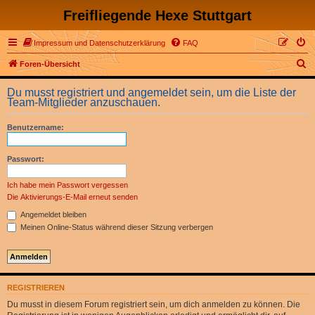
Freifliegende Hexe Stuttgart
Impressum und Datenschutzerklärung
FAQ
S
Foren-Übersicht
u
Du musst registriert und angemeldet sein, um die Liste der
c
Team-Mitglieder anzuschauen.
h
Benutzername:
e
Passwort:
Ich habe mein Passwort vergessen
Die Aktivierungs-E-Mail erneut senden
Angemeldet bleiben
Meinen Online-Status während dieser Sitzung verbergen
REGISTRIEREN
Du musst in diesem Forum registriert sein, um dich anmelden zu können. Die