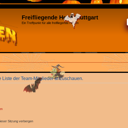
Freifliegende Hexe Stuttgart
Ein Treffpunkt für alle freifliegende Hexen
e Liste der Team-Mitglieder anzuschauen.
en
ieser Sitzung verbergen