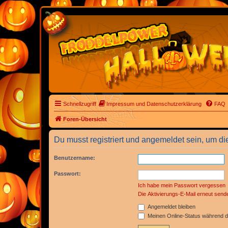
Schnellzugriff
Impressum und Datenschutzerklärung
FAQ
Foren-Übersicht
Du musst registriert und angemeldet sein, um di
Benutzername:
Passwort:
Ich habe mein Passwort vergessen
Die Aktivierungs-E-Mail erneut send
Angemeldet bleiben
Meinen Online-Status während d