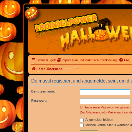
Schnellzugriff
Impressum und Datenschutzerklärung
FAQ
Foren-Übersicht
Du musst registriert und angemeldet sein, um di
Benutzername:
Passwort:
Ich habe mein Passwort vergessen
Die Aktivierungs-E-Mail erneut send
Angemeldet bleiben
Meinen Online-Status während d