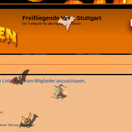
Freifliegende Hexe Stuttgart
Ein Treffpunkt für alle freifliegende Hexen
e Liste der Team-Mitglieder anzuschauen.
en
ieser Sitzung verbergen