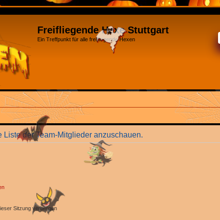
Freifliegende Hexe Stuttgart
Ein Treffpunkt für alle freifliegende Hexen
e Liste der Team-Mitglieder anzuschauen.
en
ieser Sitzung verbergen