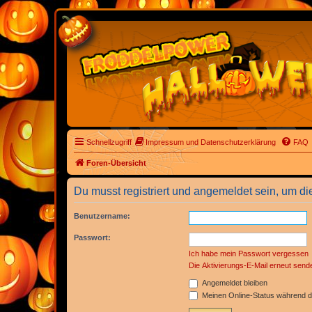
Schnellzugriff
Impressum und Datenschutzerklärung
FAQ
Foren-Übersicht
Du musst registriert und angemeldet sein, um di
Benutzername:
Passwort:
Ich habe mein Passwort vergessen
Die Aktivierungs-E-Mail erneut send
Angemeldet bleiben
Meinen Online-Status während d