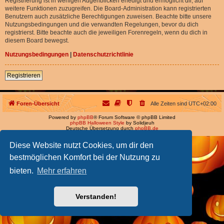
Registrierung ist in wenigen Augenblicken erledigt und ermöglicht dir, auf
weitere Funktionen zuzugreifen. Die Board-Administration kann registrierten
Benutzern auch zusätzliche Berechtigungen zuweisen. Beachte bitte unsere
Nutzungsbedingungen und die verwandten Regelungen, bevor du dich
registrierst. Bitte beachte auch die jeweiligen Forenregeln, wenn du dich in
diesem Board bewegst.
Nutzungsbedingungen
|
Datenschutzrichtlinie
Registrieren
Foren-Übersicht
Alle Zeiten sind
UTC+02:00
Powered by
phpBB
® Forum Software © phpBB Limited
phpBB Halloween Style
by Solidjeuh
Deutsche Übersetzung durch
phpBB.de
Diese Website nutzt Cookies, um dir den
bestmöglichen Komfort bei der Nutzung zu
bieten.
Mehr erfahren
Verstanden!