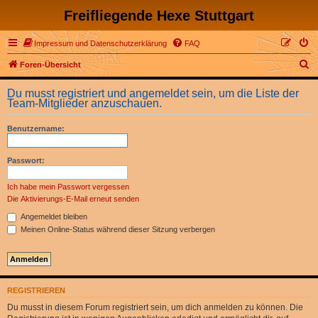
Freifliegende Hexe Stuttgart
Impressum und Datenschutzerklärung
FAQ
S
Foren-Übersicht
u
Du musst registriert und angemeldet sein, um die Liste der
c
Team-Mitglieder anzuschauen.
h
Benutzername:
e
Passwort:
Ich habe mein Passwort vergessen
Die Aktivierungs-E-Mail erneut senden
Angemeldet bleiben
Meinen Online-Status während dieser Sitzung verbergen
REGISTRIEREN
Du musst in diesem Forum registriert sein, um dich anmelden zu können. Die