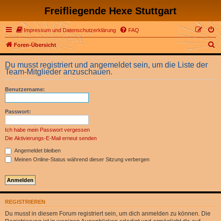
Freifliegende Hexe Stuttgart
Impressum und Datenschutzerklärung
FAQ
S
Foren-Übersicht
u
Du musst registriert und angemeldet sein, um die Liste der
c
Team-Mitglieder anzuschauen.
h
Benutzername:
e
Passwort:
Ich habe mein Passwort vergessen
Die Aktivierungs-E-Mail erneut senden
Angemeldet bleiben
Meinen Online-Status während dieser Sitzung verbergen
REGISTRIEREN
Du musst in diesem Forum registriert sein, um dich anmelden zu können. Die