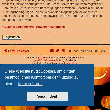
Registrierung ist in wenigen Augenblicken erledigt und ermöglicht dir, auf
weitere Funktionen zuzugreifen. Die Board-Administration kann registrierten
Benutzern auch zusätzliche Berechtigungen zuweisen. Beachte bitte unsere
Nutzungsbedingungen und die verwandten Regelungen, bevor du dich
registrierst. Bitte beachte auch die jeweiligen Forenregeln, wenn du dich in
diesem Board bewegst.
Nutzungsbedingungen
|
Datenschutzrichtlinie
Registrieren
Foren-Übersicht
Alle Zeiten sind
UTC+02:00
Powered by
phpBB
® Forum Software © phpBB Limited
phpBB Halloween Style
by Solidjeuh
Deutsche Übersetzung durch
phpBB.de
Diese Website nutzt Cookies, um dir den
bestmöglichen Komfort bei der Nutzung zu
bieten.
Mehr erfahren
Verstanden!