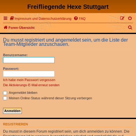
Freifliegende Hexe Stuttgart
Impressum und Datenschutzerklärung
FAQ
S
Foren-Übersicht
u
Du musst registriert und angemeldet sein, um die Liste der
c
Team-Mitglieder anzuschauen.
h
Benutzername:
e
Passwort:
Ich habe mein Passwort vergessen
Die Aktivierungs-E-Mail erneut senden
Angemeldet bleiben
Meinen Online-Status während dieser Sitzung verbergen
REGISTRIEREN
Du musst in diesem Forum registriert sein, um dich anmelden zu können. Die