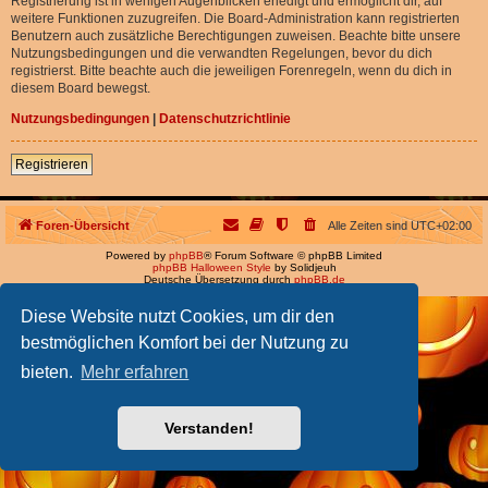
Registrierung ist in wenigen Augenblicken erledigt und ermöglicht dir, auf
weitere Funktionen zuzugreifen. Die Board-Administration kann registrierten
Benutzern auch zusätzliche Berechtigungen zuweisen. Beachte bitte unsere
Nutzungsbedingungen und die verwandten Regelungen, bevor du dich
registrierst. Bitte beachte auch die jeweiligen Forenregeln, wenn du dich in
diesem Board bewegst.
Nutzungsbedingungen
|
Datenschutzrichtlinie
Registrieren
Foren-Übersicht
Alle Zeiten sind
UTC+02:00
Powered by
phpBB
® Forum Software © phpBB Limited
phpBB Halloween Style
by Solidjeuh
Deutsche Übersetzung durch
phpBB.de
Diese Website nutzt Cookies, um dir den
bestmöglichen Komfort bei der Nutzung zu
bieten.
Mehr erfahren
Verstanden!