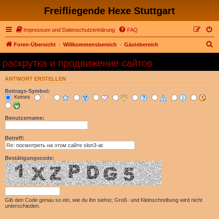
Freifliegende Hexe Stuttgart
Impressum und Datenschutzerklärung
FAQ
S
Foren-Übersicht
Willkommensbereich
Gästebereich
u
раскрутка и продвижение сайтов
c
ANTWORT ERSTELLEN
h
Beitrags-Symbol:
e
Keines
Benutzername:
Betreff:
Bestätigungscode:
Gib den Code genau so ein, wie du ihn siehst; Groß- und Kleinschreibung wird nicht
unterschieden.