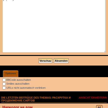
Optionen
BBCode ausschalten
Smilies ausschalten
URLs nicht automatisch verlinken
DIE LETZTEN BEITRÄGE DES THEMAS: РАСКРУТКА И
ANSICHT ERWEITERN
ПРОДВИЖЕНИЕ САЙТОВ
Нарколог на дом